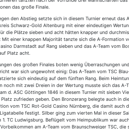
turnieren tanzten nach der Vorrunde drei Mannschaften das 
ionen das große Finale.
gen den Abstieg setzte sich in diesem Turnier erneut das
kreis Schwarz-Gold Altenburg mit einer eindeutigen Wertun
ür die Plätze sieben und acht hätten knapper und durchmis
: Mit einer knappen Majorität tanzte sich die A-Formation
Casino Darmstadt auf Rang sieben und das A-Team vom Bo
uf Platz acht.
rungen des großen Finales boten wenig Überraschungen un
icht war sich ungewohnt einig: Das A-Team vom TSC Blau
atzierte sich eindeutig auf dem fünften Rang. Beim Heimtur
 noch mit zwei Dreien in der Wertung musste sich das A
am d. ASC Göttingen 1846 in diesem Turnier mit sieben Vi
 Platz zufrieden geben. Den Bronzerang belegte auch in di
tion vom TSC Rot-Gold Casino Nürnberg, die damit auch d
 Ligatabelle festigt. Silber ging zum vierten Mal in dieser S
1. TC Ludwigsburg. Beflügelt vom Heimpublikum war auch
n Vorbeikommen am A-Team vom Braunschweiger TSC, die s