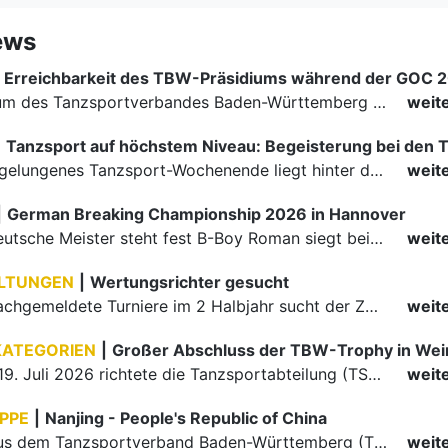
ews
Erreichbarkeit des TBW-Präsidiums während der GOC 
Das Präsidium des Tanzsportverbandes Baden-Württemberg (TBW) ist in der Zeit vom 09.08.2026 bis einschließlich 16.08.2026 nicht erreichbar. Da alle Präsidiumsmitglieder vor Ort bei den German Open…
weit
|
Ein rundum gelungenes Tanzsport-Wochenende liegt hinter den Paaren und Organisatoren in Enzklösterle. Am 1. und 2. August 2026 verwandelte sich die Festhalle wieder in einen lebendigen Mittelpunkt des…
weit
|
German Breaking Championship 2026 in Hannover
Der erste Deutsche Meister steht fest B-Boy Roman siegt bei den Juniors
weit
LTUNGEN
|
Wertungsrichter gesucht
Für einige nachgemeldete Turniere im 2 Halbjahr sucht der ZWE noch Wertungsrichter.
weit
KATEGORIEN
|
Großer Abschluss der TBW-Trophy in We
Am 18. und 19. Juli 2026 richtete die Tanzsportabteilung (TSA) der TSG 1862 Weinheim das Abschlussturnier der diesjährigen TBW-Trophy-Serie aus. Zum traditionellen Saisonfinale kamen rund 400 Starts über…
weit
PPE
|
Nanjing - People's Republic of China
Die Paare aus dem Tanzsportverband Baden-Württemberg (TBW) haben beim hochklassig besetzten WDSF GrandSlam im chinesischen Nanjing wieder einmal auf internationalem Top-Niveau geglänzt. Das…
weit