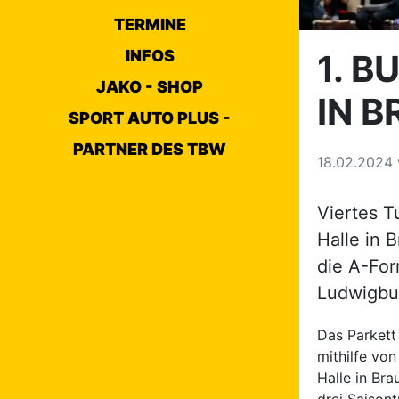
TERMINE
INFOS
1. 
JAKO - SHOP
IN 
SPORT AUTO PLUS -
PARTNER DES TBW
18.02.2024
Viertes T
Halle in 
die A-For
Ludwigbur
Das Parkett
mithilfe vo
Halle in Br