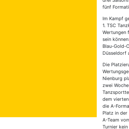
drei Saison
fünf Format
Im Kampf ge
1. TSC Tanz
Wertungen f
sein können
Blau-Gold-
Düsseldorf a
Die Platzie
Wertungsger
Nienburg pl
zwei Wochen
Tanzsportte
dem vierten
die A-Forma
Platz in der
A-Team vom 
Turnier kei