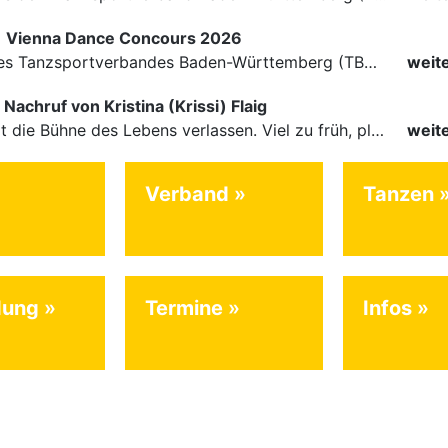
|
Vienna Dance Concours 2026
Die Paare des Tanzsportverbandes Baden-Württemberg (TBW) glänzten auf dem internationalen Parkett des Vienna Dance Concourse 2026 im Wiener Rathaus mit hervorragenden Platzierungen Ergebnisse unter: …
weit
Nachruf von Kristina (Krissi) Flaig
Ein Engel hat die Bühne des Lebens verlassen. Viel zu früh, plötzlich und für uns alle unfassbar, wurde unsere geliebte Kristina (Krissi) Flaig im Alter von 36 Jahren aus dem Leben gerissen. Das Tanzen…
weit
Verband
Tanzen
dung
Termine
Infos