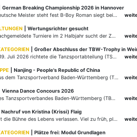
|
German Breaking Championship 2026 in Hannover
Der erste Deutsche Meister steht fest B-Boy Roman siegt bei den Juniors
weit
LTUNGEN
|
Wertungsrichter gesucht
Für einige nachgemeldete Turniere im 2 Halbjahr sucht der ZWE noch Wertungsrichter.
weit
KATEGORIEN
|
Großer Abschluss der TBW-Trophy in We
Am 18. und 19. Juli 2026 richtete die Tanzsportabteilung (TSA) der TSG 1862 Weinheim das Abschlussturnier der diesjährigen TBW-Trophy-Serie aus. Zum traditionellen Saisonfinale kamen rund 400 Starts über…
weit
PPE
|
Nanjing - People's Republic of China
Die Paare aus dem Tanzsportverband Baden-Württemberg (TBW) haben beim hochklassig besetzten WDSF GrandSlam im chinesischen Nanjing wieder einmal auf internationalem Top-Niveau geglänzt. Das…
weit
|
Vienna Dance Concours 2026
Die Paare des Tanzsportverbandes Baden-Württemberg (TBW) glänzten auf dem internationalen Parkett des Vienna Dance Concourse 2026 im Wiener Rathaus mit hervorragenden Platzierungen Ergebnisse unter: …
weit
Nachruf von Kristina (Krissi) Flaig
Ein Engel hat die Bühne des Lebens verlassen. Viel zu früh, plötzlich und für uns alle unfassbar, wurde unsere geliebte Kristina (Krissi) Flaig im Alter von 36 Jahren aus dem Leben gerissen. Das Tanzen…
weit
KATEGORIEN
|
Plätze frei: Modul Grundlagen