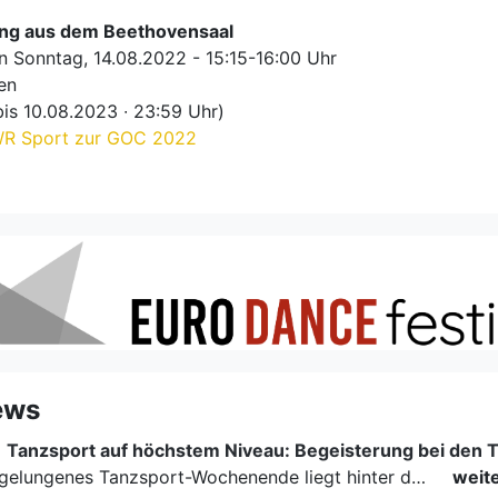
ng aus dem Beethovensaal
 Sonntag, 14.08.2022 - 15:15-16:00 Uhr
en
bis 10.08.2023 ∙ 23:59 Uhr)
R Sport zur GOC 2022
ews
|
Ein rundum gelungenes Tanzsport-Wochenende liegt hinter den Paaren und Organisatoren in Enzklösterle. Am 1. und 2. August 2026 verwandelte sich die Festhalle wieder in einen lebendigen Mittelpunkt des…
weit