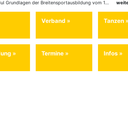
Für das Modul Grundlagen der Breitensportausbildung vom 10. bis 13. September an der Landessportschule Albstadt sind noch Plätze frei. Das Modul kann auch für den Lizenzerhalt (30 LE fachlich) genutzt…
weit
Verband
Tanzen
dung
Termine
Infos