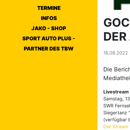
TERMINE
INFOS
GOC 
JAKO - SHOP
DER
SPORT AUTO PLUS -
PARTNER DES TBW
18.08.2022
Die Beric
Mediathek
Livestream
Samstag, 1
SWR Fernse
Siegertanz "
(verfügbar b
Der Stream