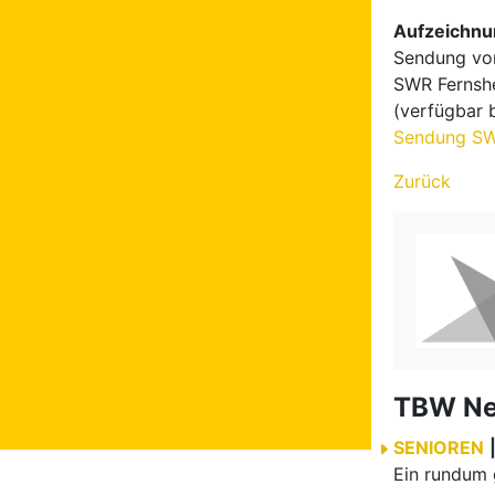
Aufzeichnu
Sendung von
SWR Fernsh
(verfügbar 
Sendung SW
Zurück
TBW N
SENIOREN