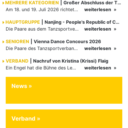
MEHRERE KATEGORIEN
|
Großer Abschluss der TBW-Trophy in Weinheim
Am 18. und 19. Juli 2026 richtete die Tanzsportabteilung (TSA) der TSG 1862 Weinheim das Abschlussturnier der diesjährigen TBW-Trophy-Serie aus. Zum traditionellen Saisonfinale kamen rund 400 Starts über…
weiterlesen
HAUPTGRUPPE
|
Nanjing - People's Republic of China
Die Paare aus dem Tanzsportverband Baden-Württemberg (TBW) haben beim hochklassig besetzten WDSF GrandSlam im chinesischen Nanjing wieder einmal auf internationalem Top-Niveau geglänzt. Das…
weiterlesen
SENIOREN
|
Vienna Dance Concours 2026
Die Paare des Tanzsportverbandes Baden-Württemberg (TBW) glänzten auf dem internationalen Parkett des Vienna Dance Concourse 2026 im Wiener Rathaus mit hervorragenden Platzierungen Ergebnisse unter: …
weiterlesen
VERBAND
|
Nachruf von Kristina (Krissi) Flaig
Ein Engel hat die Bühne des Lebens verlassen. Viel zu früh, plötzlich und für uns alle unfassbar, wurde unsere geliebte Kristina (Krissi) Flaig im Alter von 36 Jahren aus dem Leben gerissen. Das Tanzen…
weiterlesen
News
Verband