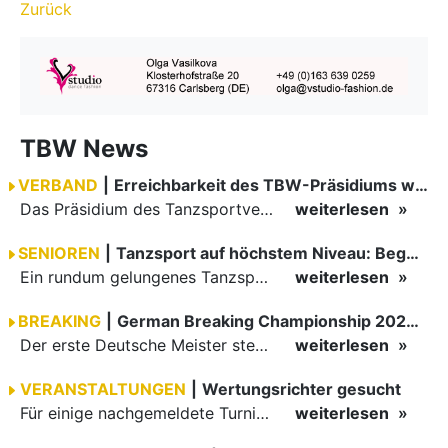
Zurück
TBW News
VERBAND
|
Erreichbarkeit des TBW-Präsidiums während der GOC 2026
Das Präsidium des Tanzsportverbandes Baden-Württemberg (TBW) ist in der Zeit vom 09.08.2026 bis einschließlich 16.08.2026 nicht erreichbar. Da alle Präsidiumsmitglieder vor Ort bei den German Open…
weiterlesen
SENIOREN
|
Tanzsport auf höchstem Niveau: Begeisterung bei den Turnieren in…
Ein rundum gelungenes Tanzsport-Wochenende liegt hinter den Paaren und Organisatoren in Enzklösterle. Am 1. und 2. August 2026 verwandelte sich die Festhalle wieder in einen lebendigen Mittelpunkt des…
weiterlesen
BREAKING
|
German Breaking Championship 2026 in Hannover
Der erste Deutsche Meister steht fest B-Boy Roman siegt bei den Juniors
weiterlesen
VERANSTALTUNGEN
|
Wertungsrichter gesucht
Für einige nachgemeldete Turniere im 2 Halbjahr sucht der ZWE noch Wertungsrichter.
weiterlesen