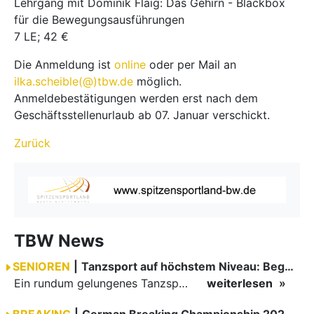
Lehrgang mit Dominik Flaig: Das Gehirn - Blackbox
für die Bewegungsausführungen
7 LE; 42 €
Die Anmeldung ist
online
oder per Mail an
ilka.scheible(@)tbw.de
möglich.
Anmeldebestätigungen werden erst nach dem
Geschäftsstellenurlaub ab 07. Januar verschickt.
Zurück
TBW News
SENIOREN
|
Tanzsport auf höchstem Niveau: Begeisterung bei den Turnieren in…
Ein rundum gelungenes Tanzsport-Wochenende liegt hinter den Paaren und Organisatoren in Enzklösterle. Am 1. und 2. August 2026 verwandelte sich die Festhalle wieder in einen lebendigen Mittelpunkt des…
weiterlesen
BREAKING
|
German Breaking Championship 2026 in Hannover