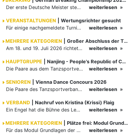
Der erste Deutsche Meister steht fest B-Boy Roman siegt bei den Juniors
weiterlesen
VERANSTALTUNGEN
|
Wertungsrichter gesucht
Für einige nachgemeldete Turniere im 2 Halbjahr sucht der ZWE noch Wertungsrichter.
weiterlesen
MEHRERE KATEGORIEN
|
Großer Abschluss der TBW-Trophy in Weinheim
Am 18. und 19. Juli 2026 richtete die Tanzsportabteilung (TSA) der TSG 1862 Weinheim das Abschlussturnier der diesjährigen TBW-Trophy-Serie aus. Zum traditionellen Saisonfinale kamen rund 400 Starts über…
weiterlesen
HAUPTGRUPPE
|
Nanjing - People's Republic of China
Die Paare aus dem Tanzsportverband Baden-Württemberg (TBW) haben beim hochklassig besetzten WDSF GrandSlam im chinesischen Nanjing wieder einmal auf internationalem Top-Niveau geglänzt. Das…
weiterlesen
SENIOREN
|
Vienna Dance Concours 2026
Die Paare des Tanzsportverbandes Baden-Württemberg (TBW) glänzten auf dem internationalen Parkett des Vienna Dance Concourse 2026 im Wiener Rathaus mit hervorragenden Platzierungen Ergebnisse unter: …
weiterlesen
VERBAND
|
Nachruf von Kristina (Krissi) Flaig
Ein Engel hat die Bühne des Lebens verlassen. Viel zu früh, plötzlich und für uns alle unfassbar, wurde unsere geliebte Kristina (Krissi) Flaig im Alter von 36 Jahren aus dem Leben gerissen. Das Tanzen…
weiterlesen
MEHRERE KATEGORIEN
|
Plätze frei: Modul Grundlagen
Für das Modul Grundlagen der Breitensportausbildung vom 10. bis 13. September an der Landessportschule Albstadt sind noch Plätze frei. Das Modul kann auch für den Lizenzerhalt (30 LE fachlich) genutzt…
weiterlesen