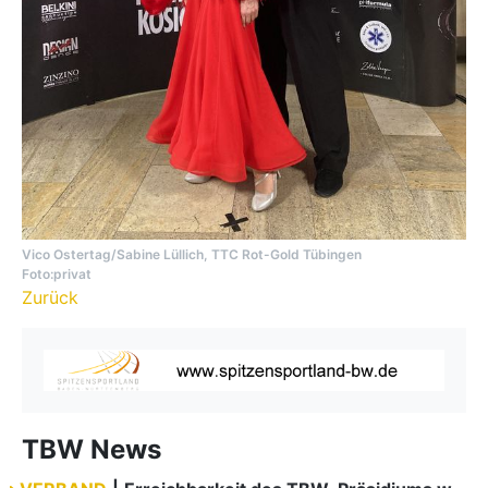
Vico Ostertag/Sabine Lüllich, TTC Rot-Gold Tübingen
Foto:privat
Zurück
TBW News