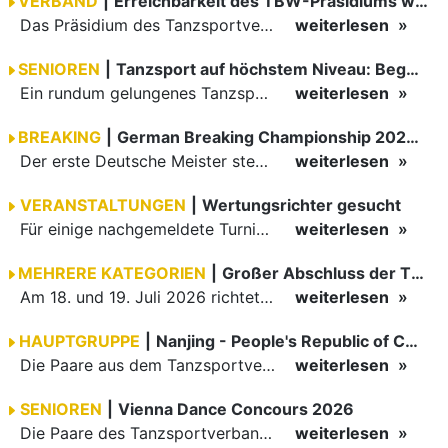
VERBAND
|
Erreichbarkeit des TBW-Präsidiums während der GOC 2026
Das Präsidium des Tanzsportverbandes Baden-Württemberg (TBW) ist in der Zeit vom 09.08.2026 bis einschließlich 16.08.2026 nicht erreichbar. Da alle Präsidiumsmitglieder vor Ort bei den German Open…
weiterlesen
SENIOREN
|
Tanzsport auf höchstem Niveau: Begeisterung bei den Turnieren in…
Ein rundum gelungenes Tanzsport-Wochenende liegt hinter den Paaren und Organisatoren in Enzklösterle. Am 1. und 2. August 2026 verwandelte sich die Festhalle wieder in einen lebendigen Mittelpunkt des…
weiterlesen
BREAKING
|
German Breaking Championship 2026 in Hannover
Der erste Deutsche Meister steht fest B-Boy Roman siegt bei den Juniors
weiterlesen
VERANSTALTUNGEN
|
Wertungsrichter gesucht
Für einige nachgemeldete Turniere im 2 Halbjahr sucht der ZWE noch Wertungsrichter.
weiterlesen
MEHRERE KATEGORIEN
|
Großer Abschluss der TBW-Trophy in Weinheim
Am 18. und 19. Juli 2026 richtete die Tanzsportabteilung (TSA) der TSG 1862 Weinheim das Abschlussturnier der diesjährigen TBW-Trophy-Serie aus. Zum traditionellen Saisonfinale kamen rund 400 Starts über…
weiterlesen
HAUPTGRUPPE
|
Nanjing - People's Republic of China
Die Paare aus dem Tanzsportverband Baden-Württemberg (TBW) haben beim hochklassig besetzten WDSF GrandSlam im chinesischen Nanjing wieder einmal auf internationalem Top-Niveau geglänzt. Das…
weiterlesen
SENIOREN
|
Vienna Dance Concours 2026
Die Paare des Tanzsportverbandes Baden-Württemberg (TBW) glänzten auf dem internationalen Parkett des Vienna Dance Concourse 2026 im Wiener Rathaus mit hervorragenden Platzierungen Ergebnisse unter: …
weiterlesen