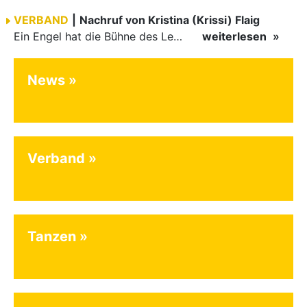
VERBAND
|
Nachruf von Kristina (Krissi) Flaig
Ein Engel hat die Bühne des Lebens verlassen. Viel zu früh, plötzlich und für uns alle unfassbar, wurde unsere geliebte Kristina (Krissi) Flaig im Alter von 36 Jahren aus dem Leben gerissen. Das Tanzen…
weiterlesen
News
Verband
Tanzen