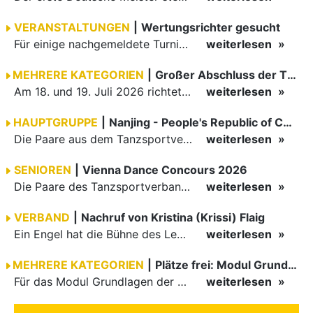
VERANSTALTUNGEN
|
Wertungsrichter gesucht
Für einige nachgemeldete Turniere im 2 Halbjahr sucht der ZWE noch Wertungsrichter.
weiterlesen
MEHRERE KATEGORIEN
|
Großer Abschluss der TBW-Trophy in Weinheim
Am 18. und 19. Juli 2026 richtete die Tanzsportabteilung (TSA) der TSG 1862 Weinheim das Abschlussturnier der diesjährigen TBW-Trophy-Serie aus. Zum traditionellen Saisonfinale kamen rund 400 Starts über…
weiterlesen
HAUPTGRUPPE
|
Nanjing - People's Republic of China
Die Paare aus dem Tanzsportverband Baden-Württemberg (TBW) haben beim hochklassig besetzten WDSF GrandSlam im chinesischen Nanjing wieder einmal auf internationalem Top-Niveau geglänzt. Das…
weiterlesen
SENIOREN
|
Vienna Dance Concours 2026
Die Paare des Tanzsportverbandes Baden-Württemberg (TBW) glänzten auf dem internationalen Parkett des Vienna Dance Concourse 2026 im Wiener Rathaus mit hervorragenden Platzierungen Ergebnisse unter: …
weiterlesen
VERBAND
|
Nachruf von Kristina (Krissi) Flaig
Ein Engel hat die Bühne des Lebens verlassen. Viel zu früh, plötzlich und für uns alle unfassbar, wurde unsere geliebte Kristina (Krissi) Flaig im Alter von 36 Jahren aus dem Leben gerissen. Das Tanzen…
weiterlesen
MEHRERE KATEGORIEN
|
Plätze frei: Modul Grundlagen
Für das Modul Grundlagen der Breitensportausbildung vom 10. bis 13. September an der Landessportschule Albstadt sind noch Plätze frei. Das Modul kann auch für den Lizenzerhalt (30 LE fachlich) genutzt…
weiterlesen