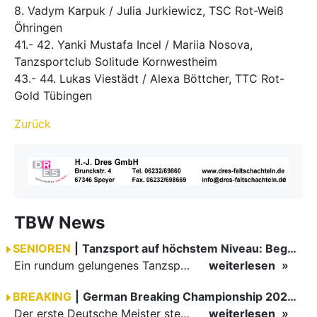
8. Vadym Karpuk / Julia Jurkiewicz, TSC Rot-Weiß
Öhringen
41.- 42. Yanki Mustafa Incel / Mariia Nosova,
Tanzsportclub Solitude Kornwestheim
43.- 44. Lukas Viestädt / Alexa Böttcher, TTC Rot-
Gold Tübingen
Zurück
TBW News
SENIOREN
|
Tanzsport auf höchstem Niveau: Begeisterung bei den Turnieren in…
Ein rundum gelungenes Tanzsport-Wochenende liegt hinter den Paaren und Organisatoren in Enzklösterle. Am 1. und 2. August 2026 verwandelte sich die Festhalle wieder in einen lebendigen Mittelpunkt des…
weiterlesen
BREAKING
|
German Breaking Championship 2026 in Hannover
Der erste Deutsche Meister steht fest B-Boy Roman siegt bei den Juniors
weiterlesen