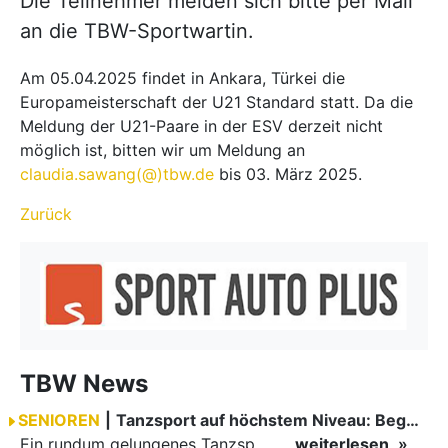
Die Teilnehmer melden sich bitte per Mail
an die TBW-Sportwartin.
Am 05.04.2025 findet in Ankara, Türkei die
Europameisterschaft der U21 Standard statt. Da die
Meldung der U21-Paare in der ESV derzeit nicht
möglich ist, bitten wir um Meldung an
claudia.sawang(@)tbw.de
bis 03. März 2025.
Zurück
TBW News
SENIOREN
|
Tanzsport auf höchstem Niveau: Begeisterung bei den Turnieren in…
Ein rundum gelungenes Tanzsport-Wochenende liegt hinter den Paaren und Organisatoren in Enzklösterle. Am 1. und 2. August 2026 verwandelte sich die Festhalle wieder in einen lebendigen Mittelpunkt des…
weiterlesen