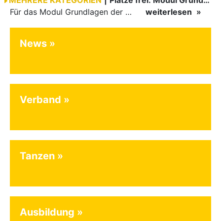
MEHRERE KATEGORIEN
|
Plätze frei: Modul Grundlagen
Für das Modul Grundlagen der Breitensportausbildung vom 10. bis 13. September an der Landessportschule Albstadt sind noch Plätze frei. Das Modul kann auch für den Lizenzerhalt (30 LE fachlich) genutzt…
weiterlesen
News
Verband
Tanzen
Ausbildung