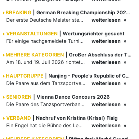
BREAKING
|
German Breaking Championship 2026 in Hannover
Der erste Deutsche Meister steht fest B-Boy Roman siegt bei den Juniors
weiterlesen
VERANSTALTUNGEN
|
Wertungsrichter gesucht
Für einige nachgemeldete Turniere im 2 Halbjahr sucht der ZWE noch Wertungsrichter.
weiterlesen
MEHRERE KATEGORIEN
|
Großer Abschluss der TBW-Trophy in Weinheim
Am 18. und 19. Juli 2026 richtete die Tanzsportabteilung (TSA) der TSG 1862 Weinheim das Abschlussturnier der diesjährigen TBW-Trophy-Serie aus. Zum traditionellen Saisonfinale kamen rund 400 Starts über…
weiterlesen
HAUPTGRUPPE
|
Nanjing - People's Republic of China
Die Paare aus dem Tanzsportverband Baden-Württemberg (TBW) haben beim hochklassig besetzten WDSF GrandSlam im chinesischen Nanjing wieder einmal auf internationalem Top-Niveau geglänzt. Das…
weiterlesen
SENIOREN
|
Vienna Dance Concours 2026
Die Paare des Tanzsportverbandes Baden-Württemberg (TBW) glänzten auf dem internationalen Parkett des Vienna Dance Concourse 2026 im Wiener Rathaus mit hervorragenden Platzierungen Ergebnisse unter: …
weiterlesen
VERBAND
|
Nachruf von Kristina (Krissi) Flaig
Ein Engel hat die Bühne des Lebens verlassen. Viel zu früh, plötzlich und für uns alle unfassbar, wurde unsere geliebte Kristina (Krissi) Flaig im Alter von 36 Jahren aus dem Leben gerissen. Das Tanzen…
weiterlesen