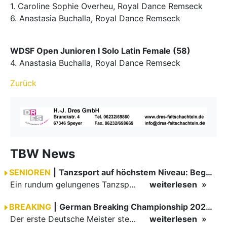
1. Caroline Sophie Overheu, Royal Dance Remseck
6. Anastasia Buchalla, Royal Dance Remseck
WDSF Open Junioren I Solo Latin Female (58)
4. Anastasia Buchalla, Royal Dance Remseck
Zurück
TBW News
SENIOREN
|
Tanzsport auf höchstem Niveau: Begeisterung bei den Turnieren in…
Ein rundum gelungenes Tanzsport-Wochenende liegt hinter den Paaren und Organisatoren in Enzklösterle. Am 1. und 2. August 2026 verwandelte sich die Festhalle wieder in einen lebendigen Mittelpunkt des…
weiterlesen
BREAKING
|
German Breaking Championship 2026 in Hannover
Der erste Deutsche Meister steht fest B-Boy Roman siegt bei den Juniors
weiterlesen