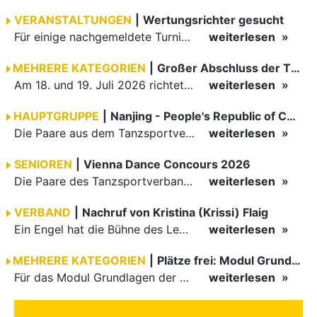
VERANSTALTUNGEN
|
Wertungsrichter gesucht
Für einige nachgemeldete Turniere im 2 Halbjahr sucht der ZWE noch Wertungsrichter.
weiterlesen
MEHRERE KATEGORIEN
|
Großer Abschluss der TBW-Trophy in Weinheim
Am 18. und 19. Juli 2026 richtete die Tanzsportabteilung (TSA) der TSG 1862 Weinheim das Abschlussturnier der diesjährigen TBW-Trophy-Serie aus. Zum traditionellen Saisonfinale kamen rund 400 Starts über…
weiterlesen
HAUPTGRUPPE
|
Nanjing - People's Republic of China
Die Paare aus dem Tanzsportverband Baden-Württemberg (TBW) haben beim hochklassig besetzten WDSF GrandSlam im chinesischen Nanjing wieder einmal auf internationalem Top-Niveau geglänzt. Das…
weiterlesen
SENIOREN
|
Vienna Dance Concours 2026
Die Paare des Tanzsportverbandes Baden-Württemberg (TBW) glänzten auf dem internationalen Parkett des Vienna Dance Concourse 2026 im Wiener Rathaus mit hervorragenden Platzierungen Ergebnisse unter: …
weiterlesen
VERBAND
|
Nachruf von Kristina (Krissi) Flaig
Ein Engel hat die Bühne des Lebens verlassen. Viel zu früh, plötzlich und für uns alle unfassbar, wurde unsere geliebte Kristina (Krissi) Flaig im Alter von 36 Jahren aus dem Leben gerissen. Das Tanzen…
weiterlesen
MEHRERE KATEGORIEN
|
Plätze frei: Modul Grundlagen
Für das Modul Grundlagen der Breitensportausbildung vom 10. bis 13. September an der Landessportschule Albstadt sind noch Plätze frei. Das Modul kann auch für den Lizenzerhalt (30 LE fachlich) genutzt…
weiterlesen