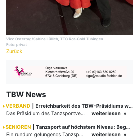
Vico Ostertag/Sabine Lüllich, TTC Rot-Gold Tübingen
Foto: privat
Zurück
TBW News
VERBAND
|
Erreichbarkeit des TBW-Präsidiums während der GOC 2026
Das Präsidium des Tanzsportverbandes Baden-Württemberg (TBW) ist in der Zeit vom 09.08.2026 bis einschließlich 16.08.2026 nicht erreichbar. Da alle Präsidiumsmitglieder vor Ort bei den German Open…
weiterlesen
SENIOREN
|
Tanzsport auf höchstem Niveau: Begeisterung bei den Turnieren in…
Ein rundum gelungenes Tanzsport-Wochenende liegt hinter den Paaren und Organisatoren in Enzklösterle. Am 1. und 2. August 2026 verwandelte sich die Festhalle wieder in einen lebendigen Mittelpunkt des…
weiterlesen