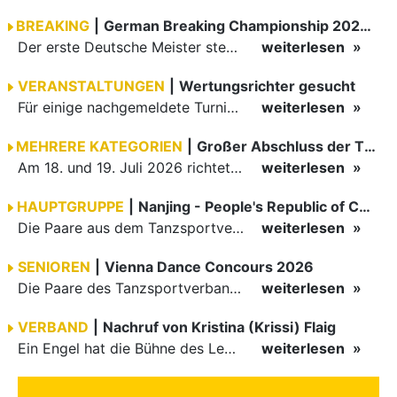
BREAKING
|
German Breaking Championship 2026 in Hannover
Der erste Deutsche Meister steht fest B-Boy Roman siegt bei den Juniors
weiterlesen
VERANSTALTUNGEN
|
Wertungsrichter gesucht
Für einige nachgemeldete Turniere im 2 Halbjahr sucht der ZWE noch Wertungsrichter.
weiterlesen
MEHRERE KATEGORIEN
|
Großer Abschluss der TBW-Trophy in Weinheim
Am 18. und 19. Juli 2026 richtete die Tanzsportabteilung (TSA) der TSG 1862 Weinheim das Abschlussturnier der diesjährigen TBW-Trophy-Serie aus. Zum traditionellen Saisonfinale kamen rund 400 Starts über…
weiterlesen
HAUPTGRUPPE
|
Nanjing - People's Republic of China
Die Paare aus dem Tanzsportverband Baden-Württemberg (TBW) haben beim hochklassig besetzten WDSF GrandSlam im chinesischen Nanjing wieder einmal auf internationalem Top-Niveau geglänzt. Das…
weiterlesen
SENIOREN
|
Vienna Dance Concours 2026
Die Paare des Tanzsportverbandes Baden-Württemberg (TBW) glänzten auf dem internationalen Parkett des Vienna Dance Concourse 2026 im Wiener Rathaus mit hervorragenden Platzierungen Ergebnisse unter: …
weiterlesen
VERBAND
|
Nachruf von Kristina (Krissi) Flaig
Ein Engel hat die Bühne des Lebens verlassen. Viel zu früh, plötzlich und für uns alle unfassbar, wurde unsere geliebte Kristina (Krissi) Flaig im Alter von 36 Jahren aus dem Leben gerissen. Das Tanzen…
weiterlesen