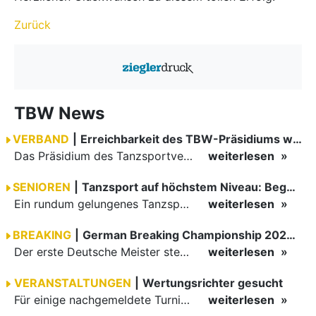
Zurück
TBW News
VERBAND
|
Erreichbarkeit des TBW-Präsidiums während der GOC 2026
Das Präsidium des Tanzsportverbandes Baden-Württemberg (TBW) ist in der Zeit vom 09.08.2026 bis einschließlich 16.08.2026 nicht erreichbar. Da alle Präsidiumsmitglieder vor Ort bei den German Open…
weiterlesen
SENIOREN
|
Tanzsport auf höchstem Niveau: Begeisterung bei den Turnieren in…
Ein rundum gelungenes Tanzsport-Wochenende liegt hinter den Paaren und Organisatoren in Enzklösterle. Am 1. und 2. August 2026 verwandelte sich die Festhalle wieder in einen lebendigen Mittelpunkt des…
weiterlesen
BREAKING
|
German Breaking Championship 2026 in Hannover
Der erste Deutsche Meister steht fest B-Boy Roman siegt bei den Juniors
weiterlesen
VERANSTALTUNGEN
|
Wertungsrichter gesucht
Für einige nachgemeldete Turniere im 2 Halbjahr sucht der ZWE noch Wertungsrichter.
weiterlesen