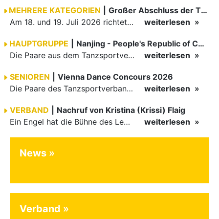
MEHRERE KATEGORIEN
|
Großer Abschluss der TBW-Trophy in Weinheim
Am 18. und 19. Juli 2026 richtete die Tanzsportabteilung (TSA) der TSG 1862 Weinheim das Abschlussturnier der diesjährigen TBW-Trophy-Serie aus. Zum traditionellen Saisonfinale kamen rund 400 Starts über…
weiterlesen
HAUPTGRUPPE
|
Nanjing - People's Republic of China
Die Paare aus dem Tanzsportverband Baden-Württemberg (TBW) haben beim hochklassig besetzten WDSF GrandSlam im chinesischen Nanjing wieder einmal auf internationalem Top-Niveau geglänzt. Das…
weiterlesen
SENIOREN
|
Vienna Dance Concours 2026
Die Paare des Tanzsportverbandes Baden-Württemberg (TBW) glänzten auf dem internationalen Parkett des Vienna Dance Concourse 2026 im Wiener Rathaus mit hervorragenden Platzierungen Ergebnisse unter: …
weiterlesen
VERBAND
|
Nachruf von Kristina (Krissi) Flaig
Ein Engel hat die Bühne des Lebens verlassen. Viel zu früh, plötzlich und für uns alle unfassbar, wurde unsere geliebte Kristina (Krissi) Flaig im Alter von 36 Jahren aus dem Leben gerissen. Das Tanzen…
weiterlesen
News
Verband