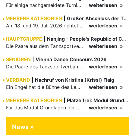
Für einige nachgemeldete Turniere im 2 Halbjahr sucht der ZWE noch Wertungsrichter.
weiterlesen
MEHRERE KATEGORIEN
|
Großer Abschluss der TBW-Trophy in Weinheim
Am 18. und 19. Juli 2026 richtete die Tanzsportabteilung (TSA) der TSG 1862 Weinheim das Abschlussturnier der diesjährigen TBW-Trophy-Serie aus. Zum traditionellen Saisonfinale kamen rund 400 Starts über…
weiterlesen
HAUPTGRUPPE
|
Nanjing - People's Republic of China
Die Paare aus dem Tanzsportverband Baden-Württemberg (TBW) haben beim hochklassig besetzten WDSF GrandSlam im chinesischen Nanjing wieder einmal auf internationalem Top-Niveau geglänzt. Das…
weiterlesen
SENIOREN
|
Vienna Dance Concours 2026
Die Paare des Tanzsportverbandes Baden-Württemberg (TBW) glänzten auf dem internationalen Parkett des Vienna Dance Concourse 2026 im Wiener Rathaus mit hervorragenden Platzierungen Ergebnisse unter: …
weiterlesen
VERBAND
|
Nachruf von Kristina (Krissi) Flaig
Ein Engel hat die Bühne des Lebens verlassen. Viel zu früh, plötzlich und für uns alle unfassbar, wurde unsere geliebte Kristina (Krissi) Flaig im Alter von 36 Jahren aus dem Leben gerissen. Das Tanzen…
weiterlesen
MEHRERE KATEGORIEN
|
Plätze frei: Modul Grundlagen
Für das Modul Grundlagen der Breitensportausbildung vom 10. bis 13. September an der Landessportschule Albstadt sind noch Plätze frei. Das Modul kann auch für den Lizenzerhalt (30 LE fachlich) genutzt…
weiterlesen
News