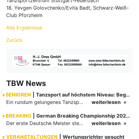
Tanzsportzentrum Stuttgart-Feuerbach
18. Yevgen Golovchenko/Evita Badt, Schwarz-Weiß-
Club Pforzheim
Alle Ergebnisse
Zurück
TBW News
SENIOREN
|
Tanzsport auf höchstem Niveau: Begeisterung bei den Turnieren in…
Ein rundum gelungenes Tanzsport-Wochenende liegt hinter den Paaren und Organisatoren in Enzklösterle. Am 1. und 2. August 2026 verwandelte sich die Festhalle wieder in einen lebendigen Mittelpunkt des…
weiterlesen
BREAKING
|
German Breaking Championship 2026 in Hannover
Der erste Deutsche Meister steht fest B-Boy Roman siegt bei den Juniors
weiterlesen
VERANSTALTUNGEN
|
Wertungsrichter gesucht