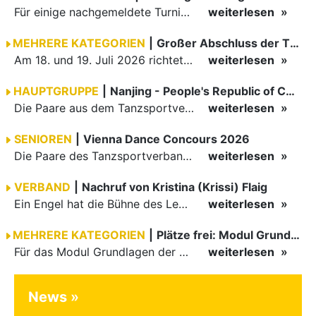
Für einige nachgemeldete Turniere im 2 Halbjahr sucht der ZWE noch Wertungsrichter.
weiterlesen
MEHRERE KATEGORIEN
|
Großer Abschluss der TBW-Trophy in Weinheim
Am 18. und 19. Juli 2026 richtete die Tanzsportabteilung (TSA) der TSG 1862 Weinheim das Abschlussturnier der diesjährigen TBW-Trophy-Serie aus. Zum traditionellen Saisonfinale kamen rund 400 Starts über…
weiterlesen
HAUPTGRUPPE
|
Nanjing - People's Republic of China
Die Paare aus dem Tanzsportverband Baden-Württemberg (TBW) haben beim hochklassig besetzten WDSF GrandSlam im chinesischen Nanjing wieder einmal auf internationalem Top-Niveau geglänzt. Das…
weiterlesen
SENIOREN
|
Vienna Dance Concours 2026
Die Paare des Tanzsportverbandes Baden-Württemberg (TBW) glänzten auf dem internationalen Parkett des Vienna Dance Concourse 2026 im Wiener Rathaus mit hervorragenden Platzierungen Ergebnisse unter: …
weiterlesen
VERBAND
|
Nachruf von Kristina (Krissi) Flaig
Ein Engel hat die Bühne des Lebens verlassen. Viel zu früh, plötzlich und für uns alle unfassbar, wurde unsere geliebte Kristina (Krissi) Flaig im Alter von 36 Jahren aus dem Leben gerissen. Das Tanzen…
weiterlesen
MEHRERE KATEGORIEN
|
Plätze frei: Modul Grundlagen
Für das Modul Grundlagen der Breitensportausbildung vom 10. bis 13. September an der Landessportschule Albstadt sind noch Plätze frei. Das Modul kann auch für den Lizenzerhalt (30 LE fachlich) genutzt…
weiterlesen
News