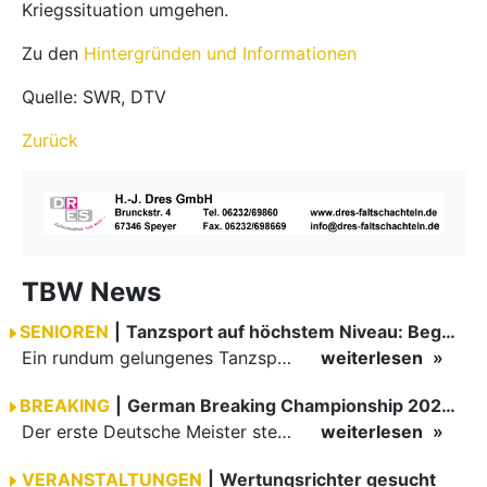
Kriegssituation umgehen.
Zu den
Hintergründen und Informationen
Quelle: SWR, DTV
Zurück
TBW News
SENIOREN
|
Tanzsport auf höchstem Niveau: Begeisterung bei den Turnieren in…
Ein rundum gelungenes Tanzsport-Wochenende liegt hinter den Paaren und Organisatoren in Enzklösterle. Am 1. und 2. August 2026 verwandelte sich die Festhalle wieder in einen lebendigen Mittelpunkt des…
weiterlesen
BREAKING
|
German Breaking Championship 2026 in Hannover
Der erste Deutsche Meister steht fest B-Boy Roman siegt bei den Juniors
weiterlesen
VERANSTALTUNGEN
|
Wertungsrichter gesucht