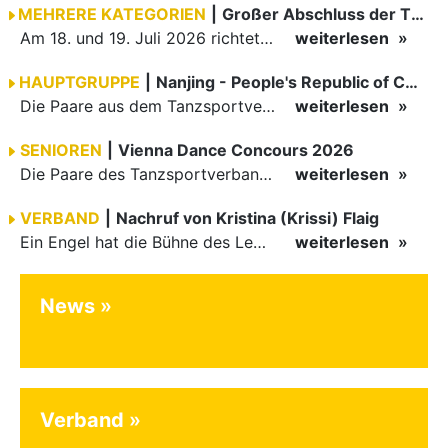
MEHRERE KATEGORIEN
|
Großer Abschluss der TBW-Trophy in Weinheim
Am 18. und 19. Juli 2026 richtete die Tanzsportabteilung (TSA) der TSG 1862 Weinheim das Abschlussturnier der diesjährigen TBW-Trophy-Serie aus. Zum traditionellen Saisonfinale kamen rund 400 Starts über…
weiterlesen
HAUPTGRUPPE
|
Nanjing - People's Republic of China
Die Paare aus dem Tanzsportverband Baden-Württemberg (TBW) haben beim hochklassig besetzten WDSF GrandSlam im chinesischen Nanjing wieder einmal auf internationalem Top-Niveau geglänzt. Das…
weiterlesen
SENIOREN
|
Vienna Dance Concours 2026
Die Paare des Tanzsportverbandes Baden-Württemberg (TBW) glänzten auf dem internationalen Parkett des Vienna Dance Concourse 2026 im Wiener Rathaus mit hervorragenden Platzierungen Ergebnisse unter: …
weiterlesen
VERBAND
|
Nachruf von Kristina (Krissi) Flaig
Ein Engel hat die Bühne des Lebens verlassen. Viel zu früh, plötzlich und für uns alle unfassbar, wurde unsere geliebte Kristina (Krissi) Flaig im Alter von 36 Jahren aus dem Leben gerissen. Das Tanzen…
weiterlesen
News
Verband