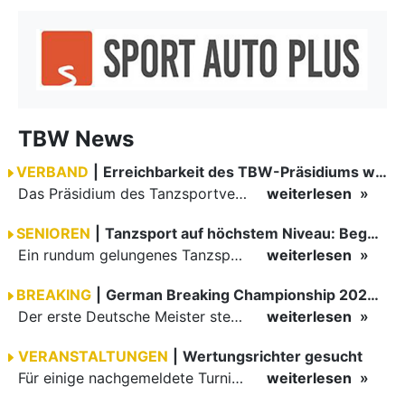
TBW News
VERBAND
|
Erreichbarkeit des TBW-Präsidiums während der GOC 2026
Das Präsidium des Tanzsportverbandes Baden-Württemberg (TBW) ist in der Zeit vom 09.08.2026 bis einschließlich 16.08.2026 nicht erreichbar. Da alle Präsidiumsmitglieder vor Ort bei den German Open…
weiterlesen
SENIOREN
|
Tanzsport auf höchstem Niveau: Begeisterung bei den Turnieren in…
Ein rundum gelungenes Tanzsport-Wochenende liegt hinter den Paaren und Organisatoren in Enzklösterle. Am 1. und 2. August 2026 verwandelte sich die Festhalle wieder in einen lebendigen Mittelpunkt des…
weiterlesen
BREAKING
|
German Breaking Championship 2026 in Hannover
Der erste Deutsche Meister steht fest B-Boy Roman siegt bei den Juniors
weiterlesen
VERANSTALTUNGEN
|
Wertungsrichter gesucht
Für einige nachgemeldete Turniere im 2 Halbjahr sucht der ZWE noch Wertungsrichter.
weiterlesen