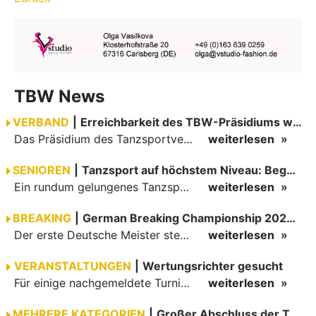
TBW News
VERBAND
|
Erreichbarkeit des TBW-Präsidiums während der GOC 2026
Das Präsidium des Tanzsportverbandes Baden-Württemberg (TBW) ist in der Zeit vom 09.08.2026 bis einschließlich 16.08.2026 nicht erreichbar. Da alle Präsidiumsmitglieder vor Ort bei den German Open…
weiterlesen
SENIOREN
|
Tanzsport auf höchstem Niveau: Begeisterung bei den Turnieren in…
Ein rundum gelungenes Tanzsport-Wochenende liegt hinter den Paaren und Organisatoren in Enzklösterle. Am 1. und 2. August 2026 verwandelte sich die Festhalle wieder in einen lebendigen Mittelpunkt des…
weiterlesen
BREAKING
|
German Breaking Championship 2026 in Hannover
Der erste Deutsche Meister steht fest B-Boy Roman siegt bei den Juniors
weiterlesen
VERANSTALTUNGEN
|
Wertungsrichter gesucht
Für einige nachgemeldete Turniere im 2 Halbjahr sucht der ZWE noch Wertungsrichter.
weiterlesen
MEHRERE KATEGORIEN
|
Großer Abschluss der TBW-Trophy in Weinheim