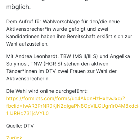
möglich.
Dem Aufruf für Wahlvorschläge für den/die neue
Aktivensprecher*in wurde gefolgt und zwei
Kandidatinnen haben ihre Bereitschaft erklärt sich zur
Wahl aufzustellen.
Mit Andrea Leonhardt, TBW (MS II/III S) und Angelika
Solymosi, TNW (HGR S) stehen den aktiven
Tänzer*innen im DTV zwei Frauen zur Wahl der
Aktivensprecherin.
Die Wahl wird online durchgeführt:
https://formlets.com/forms/ue4AkdnHzHxhwJxq/?
fbclid=IwAR3PrNR0KjN2qlgaPN8OpVlLGUgn1r04M8xdci
1ilJRHq731j4VYL0
Quelle: DTV
Zurück