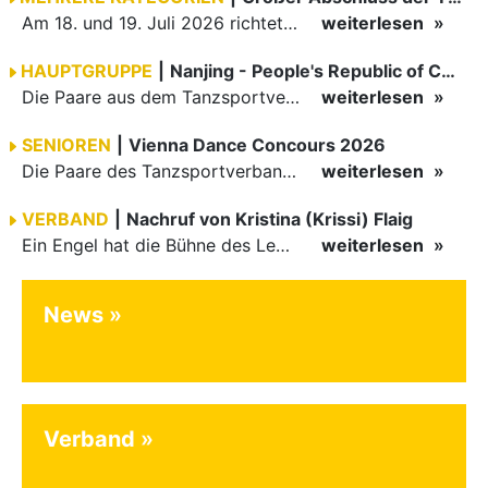
Am 18. und 19. Juli 2026 richtete die Tanzsportabteilung (TSA) der TSG 1862 Weinheim das Abschlussturnier der diesjährigen TBW-Trophy-Serie aus. Zum traditionellen Saisonfinale kamen rund 400 Starts über…
weiterlesen
HAUPTGRUPPE
|
Nanjing - People's Republic of China
Die Paare aus dem Tanzsportverband Baden-Württemberg (TBW) haben beim hochklassig besetzten WDSF GrandSlam im chinesischen Nanjing wieder einmal auf internationalem Top-Niveau geglänzt. Das…
weiterlesen
SENIOREN
|
Vienna Dance Concours 2026
Die Paare des Tanzsportverbandes Baden-Württemberg (TBW) glänzten auf dem internationalen Parkett des Vienna Dance Concourse 2026 im Wiener Rathaus mit hervorragenden Platzierungen Ergebnisse unter: …
weiterlesen
VERBAND
|
Nachruf von Kristina (Krissi) Flaig
Ein Engel hat die Bühne des Lebens verlassen. Viel zu früh, plötzlich und für uns alle unfassbar, wurde unsere geliebte Kristina (Krissi) Flaig im Alter von 36 Jahren aus dem Leben gerissen. Das Tanzen…
weiterlesen
News
Verband