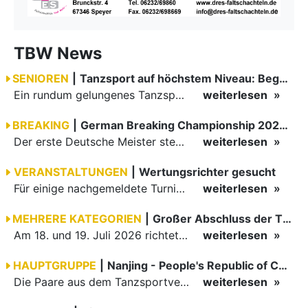
TBW News
SENIOREN
|
Tanzsport auf höchstem Niveau: Begeisterung bei den Turnieren in…
Ein rundum gelungenes Tanzsport-Wochenende liegt hinter den Paaren und Organisatoren in Enzklösterle. Am 1. und 2. August 2026 verwandelte sich die Festhalle wieder in einen lebendigen Mittelpunkt des…
weiterlesen
BREAKING
|
German Breaking Championship 2026 in Hannover
Der erste Deutsche Meister steht fest B-Boy Roman siegt bei den Juniors
weiterlesen
VERANSTALTUNGEN
|
Wertungsrichter gesucht
Für einige nachgemeldete Turniere im 2 Halbjahr sucht der ZWE noch Wertungsrichter.
weiterlesen
MEHRERE KATEGORIEN
|
Großer Abschluss der TBW-Trophy in Weinheim
Am 18. und 19. Juli 2026 richtete die Tanzsportabteilung (TSA) der TSG 1862 Weinheim das Abschlussturnier der diesjährigen TBW-Trophy-Serie aus. Zum traditionellen Saisonfinale kamen rund 400 Starts über…
weiterlesen
HAUPTGRUPPE
|
Nanjing - People's Republic of China
Die Paare aus dem Tanzsportverband Baden-Württemberg (TBW) haben beim hochklassig besetzten WDSF GrandSlam im chinesischen Nanjing wieder einmal auf internationalem Top-Niveau geglänzt. Das…
weiterlesen