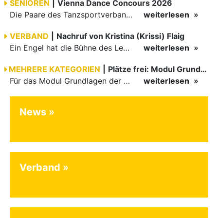
SENIOREN
|
Vienna Dance Concours 2026
Die Paare des Tanzsportverbandes Baden-Württemberg (TBW) glänzten auf dem internationalen Parkett des Vienna Dance Concourse 2026 im Wiener Rathaus mit hervorragenden Platzierungen Ergebnisse unter: …
weiterlesen
VERBAND
|
Nachruf von Kristina (Krissi) Flaig
Ein Engel hat die Bühne des Lebens verlassen. Viel zu früh, plötzlich und für uns alle unfassbar, wurde unsere geliebte Kristina (Krissi) Flaig im Alter von 36 Jahren aus dem Leben gerissen. Das Tanzen…
weiterlesen
MEHRERE KATEGORIEN
|
Plätze frei: Modul Grundlagen
Für das Modul Grundlagen der Breitensportausbildung vom 10. bis 13. September an der Landessportschule Albstadt sind noch Plätze frei. Das Modul kann auch für den Lizenzerhalt (30 LE fachlich) genutzt…
weiterlesen
News
Verband