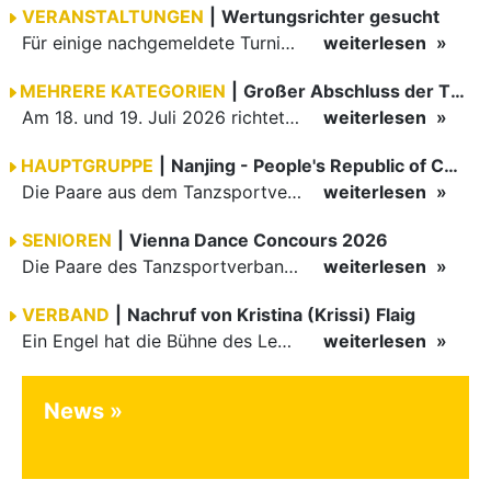
VERANSTALTUNGEN
|
Wertungsrichter gesucht
Für einige nachgemeldete Turniere im 2 Halbjahr sucht der ZWE noch Wertungsrichter.
weiterlesen
MEHRERE KATEGORIEN
|
Großer Abschluss der TBW-Trophy in Weinheim
Am 18. und 19. Juli 2026 richtete die Tanzsportabteilung (TSA) der TSG 1862 Weinheim das Abschlussturnier der diesjährigen TBW-Trophy-Serie aus. Zum traditionellen Saisonfinale kamen rund 400 Starts über…
weiterlesen
HAUPTGRUPPE
|
Nanjing - People's Republic of China
Die Paare aus dem Tanzsportverband Baden-Württemberg (TBW) haben beim hochklassig besetzten WDSF GrandSlam im chinesischen Nanjing wieder einmal auf internationalem Top-Niveau geglänzt. Das…
weiterlesen
SENIOREN
|
Vienna Dance Concours 2026
Die Paare des Tanzsportverbandes Baden-Württemberg (TBW) glänzten auf dem internationalen Parkett des Vienna Dance Concourse 2026 im Wiener Rathaus mit hervorragenden Platzierungen Ergebnisse unter: …
weiterlesen
VERBAND
|
Nachruf von Kristina (Krissi) Flaig
Ein Engel hat die Bühne des Lebens verlassen. Viel zu früh, plötzlich und für uns alle unfassbar, wurde unsere geliebte Kristina (Krissi) Flaig im Alter von 36 Jahren aus dem Leben gerissen. Das Tanzen…
weiterlesen
News