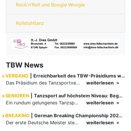
Rock'n'Roll und Boogie Woogie
Rollstuhltanz
TBW News
VERBAND
|
Erreichbarkeit des TBW-Präsidiums während der GOC 2026
Das Präsidium des Tanzsportverbandes Baden-Württemberg (TBW) ist in der Zeit vom 09.08.2026 bis einschließlich 16.08.2026 nicht erreichbar. Da alle Präsidiumsmitglieder vor Ort bei den German Open…
weiterlesen
SENIOREN
|
Tanzsport auf höchstem Niveau: Begeisterung bei den Turnieren in…
Ein rundum gelungenes Tanzsport-Wochenende liegt hinter den Paaren und Organisatoren in Enzklösterle. Am 1. und 2. August 2026 verwandelte sich die Festhalle wieder in einen lebendigen Mittelpunkt des…
weiterlesen
BREAKING
|
German Breaking Championship 2026 in Hannover
Der erste Deutsche Meister steht fest B-Boy Roman siegt bei den Juniors
weiterlesen