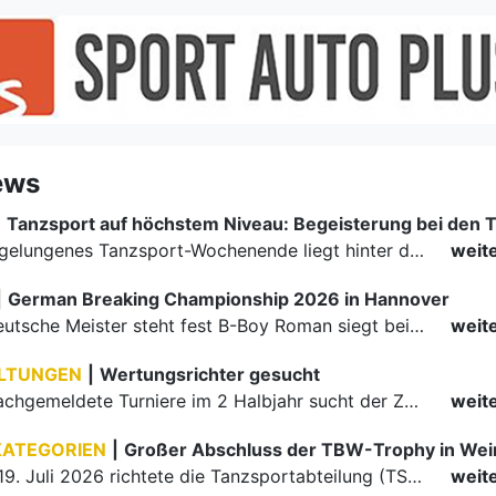
ews
|
Ein rundum gelungenes Tanzsport-Wochenende liegt hinter den Paaren und Organisatoren in Enzklösterle. Am 1. und 2. August 2026 verwandelte sich die Festhalle wieder in einen lebendigen Mittelpunkt des…
weit
|
German Breaking Championship 2026 in Hannover
Der erste Deutsche Meister steht fest B-Boy Roman siegt bei den Juniors
weit
LTUNGEN
|
Wertungsrichter gesucht
Für einige nachgemeldete Turniere im 2 Halbjahr sucht der ZWE noch Wertungsrichter.
weit
KATEGORIEN
|
Großer Abschluss der TBW-Trophy in We
Am 18. und 19. Juli 2026 richtete die Tanzsportabteilung (TSA) der TSG 1862 Weinheim das Abschlussturnier der diesjährigen TBW-Trophy-Serie aus. Zum traditionellen Saisonfinale kamen rund 400 Starts über…
weit