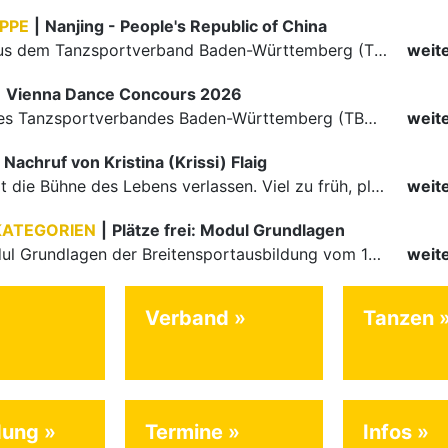
PPE
|
Nanjing - People's Republic of China
Die Paare aus dem Tanzsportverband Baden-Württemberg (TBW) haben beim hochklassig besetzten WDSF GrandSlam im chinesischen Nanjing wieder einmal auf internationalem Top-Niveau geglänzt. Das…
weit
|
Vienna Dance Concours 2026
Die Paare des Tanzsportverbandes Baden-Württemberg (TBW) glänzten auf dem internationalen Parkett des Vienna Dance Concourse 2026 im Wiener Rathaus mit hervorragenden Platzierungen Ergebnisse unter: …
weit
Nachruf von Kristina (Krissi) Flaig
Ein Engel hat die Bühne des Lebens verlassen. Viel zu früh, plötzlich und für uns alle unfassbar, wurde unsere geliebte Kristina (Krissi) Flaig im Alter von 36 Jahren aus dem Leben gerissen. Das Tanzen…
weit
KATEGORIEN
|
Plätze frei: Modul Grundlagen
Für das Modul Grundlagen der Breitensportausbildung vom 10. bis 13. September an der Landessportschule Albstadt sind noch Plätze frei. Das Modul kann auch für den Lizenzerhalt (30 LE fachlich) genutzt…
weit
Verband
Tanzen
dung
Termine
Infos