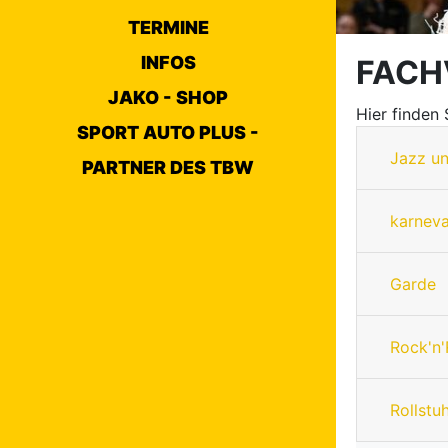
TERMINE
INFOS
FACH
JAKO - SHOP
Hier finden
SPORT AUTO PLUS -
Jazz u
PARTNER DES TBW
karneva
Garde
Rock'n'
Rollstu