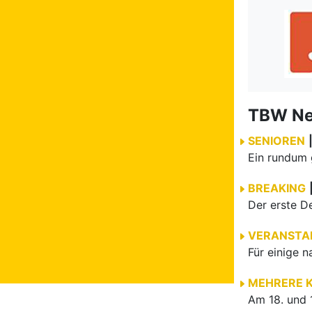
TBW N
SENIOREN
BREAKING
VERANSTA
MEHRERE 