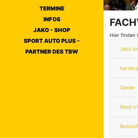
TERMINE
INFOS
FACH
JAKO - SHOP
Hier finden
SPORT AUTO PLUS -
Jazz u
PARTNER DES TBW
karneva
Garde
Rock'n'
Rollstu