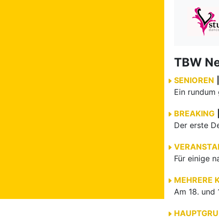
TBW N
SENIOREN
BREAKING
VERANSTA
MEHRERE 
HAUPTGRU