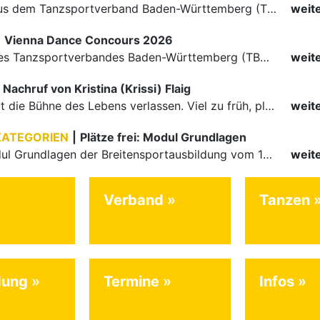
Die Paare aus dem Tanzsportverband Baden-Württemberg (TBW) haben beim hochklassig besetzten WDSF GrandSlam im chinesischen Nanjing wieder einmal auf internationalem Top-Niveau geglänzt. Das…
weit
|
Vienna Dance Concours 2026
Die Paare des Tanzsportverbandes Baden-Württemberg (TBW) glänzten auf dem internationalen Parkett des Vienna Dance Concourse 2026 im Wiener Rathaus mit hervorragenden Platzierungen Ergebnisse unter: …
weit
Nachruf von Kristina (Krissi) Flaig
Ein Engel hat die Bühne des Lebens verlassen. Viel zu früh, plötzlich und für uns alle unfassbar, wurde unsere geliebte Kristina (Krissi) Flaig im Alter von 36 Jahren aus dem Leben gerissen. Das Tanzen…
weit
KATEGORIEN
|
Plätze frei: Modul Grundlagen
Für das Modul Grundlagen der Breitensportausbildung vom 10. bis 13. September an der Landessportschule Albstadt sind noch Plätze frei. Das Modul kann auch für den Lizenzerhalt (30 LE fachlich) genutzt…
weit
Verband
Tanzen
dung
Termine
Infos