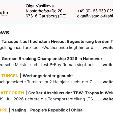
ews
|
Ein rundum gelungenes Tanzsport-Wochenende liegt hinter den Paaren und Organisatoren in Enzklösterle. Am 1. und 2. August 2026 verwandelte sich die Festhalle wieder in einen lebendigen Mittelpunkt des…
weit
|
German Breaking Championship 2026 in Hannover
Der erste Deutsche Meister steht fest B-Boy Roman siegt bei den Juniors
weit
LTUNGEN
|
Wertungsrichter gesucht
Für einige nachgemeldete Turniere im 2 Halbjahr sucht der ZWE noch Wertungsrichter.
weit
KATEGORIEN
|
Großer Abschluss der TBW-Trophy in We
Am 18. und 19. Juli 2026 richtete die Tanzsportabteilung (TSA) der TSG 1862 Weinheim das Abschlussturnier der diesjährigen TBW-Trophy-Serie aus. Zum traditionellen Saisonfinale kamen rund 400 Starts über…
weit
PPE
|
Nanjing - People's Republic of China