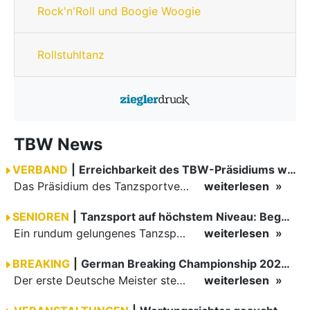
Rock'n'Roll und Boogie Woogie
Rollstuhltanz
TBW News
VERBAND
|
Erreichbarkeit des TBW-Präsidiums während der GOC 2026
Das Präsidium des Tanzsportverbandes Baden-Württemberg (TBW) ist in der Zeit vom 09.08.2026 bis einschließlich 16.08.2026 nicht erreichbar. Da alle Präsidiumsmitglieder vor Ort bei den German Open…
weiterlesen
SENIOREN
|
Tanzsport auf höchstem Niveau: Begeisterung bei den Turnieren in…
Ein rundum gelungenes Tanzsport-Wochenende liegt hinter den Paaren und Organisatoren in Enzklösterle. Am 1. und 2. August 2026 verwandelte sich die Festhalle wieder in einen lebendigen Mittelpunkt des…
weiterlesen
BREAKING
|
German Breaking Championship 2026 in Hannover
Der erste Deutsche Meister steht fest B-Boy Roman siegt bei den Juniors
weiterlesen