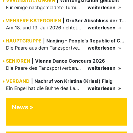
VERANSTALTUNGEN
|
Wertungsrichter gesucht
Für einige nachgemeldete Turniere im 2 Halbjahr sucht der ZWE noch Wertungsrichter.
weiterlesen
MEHRERE KATEGORIEN
|
Großer Abschluss der TBW-Trophy in Weinheim
Am 18. und 19. Juli 2026 richtete die Tanzsportabteilung (TSA) der TSG 1862 Weinheim das Abschlussturnier der diesjährigen TBW-Trophy-Serie aus. Zum traditionellen Saisonfinale kamen rund 400 Starts über…
weiterlesen
HAUPTGRUPPE
|
Nanjing - People's Republic of China
Die Paare aus dem Tanzsportverband Baden-Württemberg (TBW) haben beim hochklassig besetzten WDSF GrandSlam im chinesischen Nanjing wieder einmal auf internationalem Top-Niveau geglänzt. Das…
weiterlesen
SENIOREN
|
Vienna Dance Concours 2026
Die Paare des Tanzsportverbandes Baden-Württemberg (TBW) glänzten auf dem internationalen Parkett des Vienna Dance Concourse 2026 im Wiener Rathaus mit hervorragenden Platzierungen Ergebnisse unter: …
weiterlesen
VERBAND
|
Nachruf von Kristina (Krissi) Flaig
Ein Engel hat die Bühne des Lebens verlassen. Viel zu früh, plötzlich und für uns alle unfassbar, wurde unsere geliebte Kristina (Krissi) Flaig im Alter von 36 Jahren aus dem Leben gerissen. Das Tanzen…
weiterlesen
News