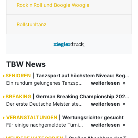
Rock'n'Roll und Boogie Woogie
Rollstuhltanz
TBW News
SENIOREN
|
Tanzsport auf höchstem Niveau: Begeisterung bei den Turnieren in…
Ein rundum gelungenes Tanzsport-Wochenende liegt hinter den Paaren und Organisatoren in Enzklösterle. Am 1. und 2. August 2026 verwandelte sich die Festhalle wieder in einen lebendigen Mittelpunkt des…
weiterlesen
BREAKING
|
German Breaking Championship 2026 in Hannover
Der erste Deutsche Meister steht fest B-Boy Roman siegt bei den Juniors
weiterlesen
VERANSTALTUNGEN
|
Wertungsrichter gesucht
Für einige nachgemeldete Turniere im 2 Halbjahr sucht der ZWE noch Wertungsrichter.
weiterlesen