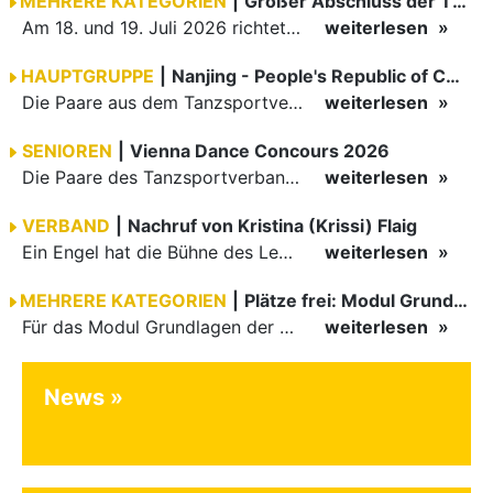
MEHRERE KATEGORIEN
|
Großer Abschluss der TBW-Trophy in Weinheim
Am 18. und 19. Juli 2026 richtete die Tanzsportabteilung (TSA) der TSG 1862 Weinheim das Abschlussturnier der diesjährigen TBW-Trophy-Serie aus. Zum traditionellen Saisonfinale kamen rund 400 Starts über…
weiterlesen
HAUPTGRUPPE
|
Nanjing - People's Republic of China
Die Paare aus dem Tanzsportverband Baden-Württemberg (TBW) haben beim hochklassig besetzten WDSF GrandSlam im chinesischen Nanjing wieder einmal auf internationalem Top-Niveau geglänzt. Das…
weiterlesen
SENIOREN
|
Vienna Dance Concours 2026
Die Paare des Tanzsportverbandes Baden-Württemberg (TBW) glänzten auf dem internationalen Parkett des Vienna Dance Concourse 2026 im Wiener Rathaus mit hervorragenden Platzierungen Ergebnisse unter: …
weiterlesen
VERBAND
|
Nachruf von Kristina (Krissi) Flaig
Ein Engel hat die Bühne des Lebens verlassen. Viel zu früh, plötzlich und für uns alle unfassbar, wurde unsere geliebte Kristina (Krissi) Flaig im Alter von 36 Jahren aus dem Leben gerissen. Das Tanzen…
weiterlesen
MEHRERE KATEGORIEN
|
Plätze frei: Modul Grundlagen
Für das Modul Grundlagen der Breitensportausbildung vom 10. bis 13. September an der Landessportschule Albstadt sind noch Plätze frei. Das Modul kann auch für den Lizenzerhalt (30 LE fachlich) genutzt…
weiterlesen
News