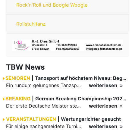
Rock'n'Roll und Boogie Woogie
Rollstuhltanz
TBW News
SENIOREN
|
Tanzsport auf höchstem Niveau: Begeisterung bei den Turnieren in…
Ein rundum gelungenes Tanzsport-Wochenende liegt hinter den Paaren und Organisatoren in Enzklösterle. Am 1. und 2. August 2026 verwandelte sich die Festhalle wieder in einen lebendigen Mittelpunkt des…
weiterlesen
BREAKING
|
German Breaking Championship 2026 in Hannover
Der erste Deutsche Meister steht fest B-Boy Roman siegt bei den Juniors
weiterlesen
VERANSTALTUNGEN
|
Wertungsrichter gesucht
Für einige nachgemeldete Turniere im 2 Halbjahr sucht der ZWE noch Wertungsrichter.
weiterlesen