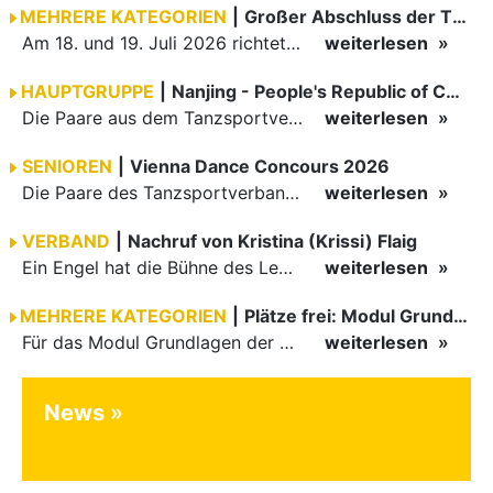
MEHRERE KATEGORIEN
|
Großer Abschluss der TBW-Trophy in Weinheim
Am 18. und 19. Juli 2026 richtete die Tanzsportabteilung (TSA) der TSG 1862 Weinheim das Abschlussturnier der diesjährigen TBW-Trophy-Serie aus. Zum traditionellen Saisonfinale kamen rund 400 Starts über…
weiterlesen
HAUPTGRUPPE
|
Nanjing - People's Republic of China
Die Paare aus dem Tanzsportverband Baden-Württemberg (TBW) haben beim hochklassig besetzten WDSF GrandSlam im chinesischen Nanjing wieder einmal auf internationalem Top-Niveau geglänzt. Das…
weiterlesen
SENIOREN
|
Vienna Dance Concours 2026
Die Paare des Tanzsportverbandes Baden-Württemberg (TBW) glänzten auf dem internationalen Parkett des Vienna Dance Concourse 2026 im Wiener Rathaus mit hervorragenden Platzierungen Ergebnisse unter: …
weiterlesen
VERBAND
|
Nachruf von Kristina (Krissi) Flaig
Ein Engel hat die Bühne des Lebens verlassen. Viel zu früh, plötzlich und für uns alle unfassbar, wurde unsere geliebte Kristina (Krissi) Flaig im Alter von 36 Jahren aus dem Leben gerissen. Das Tanzen…
weiterlesen
MEHRERE KATEGORIEN
|
Plätze frei: Modul Grundlagen
Für das Modul Grundlagen der Breitensportausbildung vom 10. bis 13. September an der Landessportschule Albstadt sind noch Plätze frei. Das Modul kann auch für den Lizenzerhalt (30 LE fachlich) genutzt…
weiterlesen
News