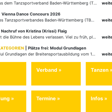
Die Paare aus dem Tanzsportverband Baden-Württemberg (TBW) haben beim hochklassig besetzten WDSF GrandSlam im chinesischen Nanjing wieder einmal auf internationalem Top-Niveau geglänzt. Das…
weit
|
Vienna Dance Concours 2026
Die Paare des Tanzsportverbandes Baden-Württemberg (TBW) glänzten auf dem internationalen Parkett des Vienna Dance Concourse 2026 im Wiener Rathaus mit hervorragenden Platzierungen Ergebnisse unter: …
weit
Nachruf von Kristina (Krissi) Flaig
Ein Engel hat die Bühne des Lebens verlassen. Viel zu früh, plötzlich und für uns alle unfassbar, wurde unsere geliebte Kristina (Krissi) Flaig im Alter von 36 Jahren aus dem Leben gerissen. Das Tanzen…
weit
KATEGORIEN
|
Plätze frei: Modul Grundlagen
Für das Modul Grundlagen der Breitensportausbildung vom 10. bis 13. September an der Landessportschule Albstadt sind noch Plätze frei. Das Modul kann auch für den Lizenzerhalt (30 LE fachlich) genutzt…
weit
Verband
Tanzen
dung
Termine
Infos