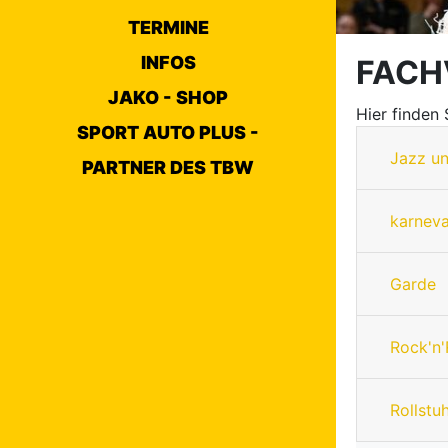
TERMINE
INFOS
FACH
JAKO - SHOP
Hier finden
SPORT AUTO PLUS -
Jazz u
PARTNER DES TBW
karneva
Garde
Rock'n'
Rollstu