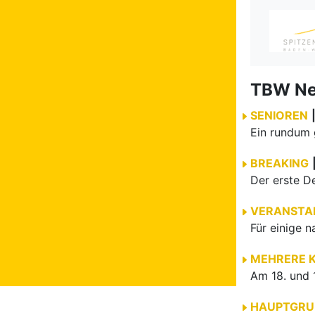
TBW N
SENIOREN
BREAKING
VERANSTA
MEHRERE 
HAUPTGRU