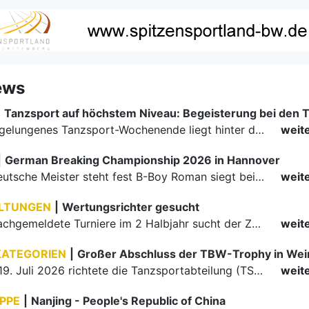
ews
|
Ein rundum gelungenes Tanzsport-Wochenende liegt hinter den Paaren und Organisatoren in Enzklösterle. Am 1. und 2. August 2026 verwandelte sich die Festhalle wieder in einen lebendigen Mittelpunkt des…
weit
|
German Breaking Championship 2026 in Hannover
Der erste Deutsche Meister steht fest B-Boy Roman siegt bei den Juniors
weit
LTUNGEN
|
Wertungsrichter gesucht
Für einige nachgemeldete Turniere im 2 Halbjahr sucht der ZWE noch Wertungsrichter.
weit
KATEGORIEN
|
Großer Abschluss der TBW-Trophy in We
Am 18. und 19. Juli 2026 richtete die Tanzsportabteilung (TSA) der TSG 1862 Weinheim das Abschlussturnier der diesjährigen TBW-Trophy-Serie aus. Zum traditionellen Saisonfinale kamen rund 400 Starts über…
weit
PPE
|
Nanjing - People's Republic of China