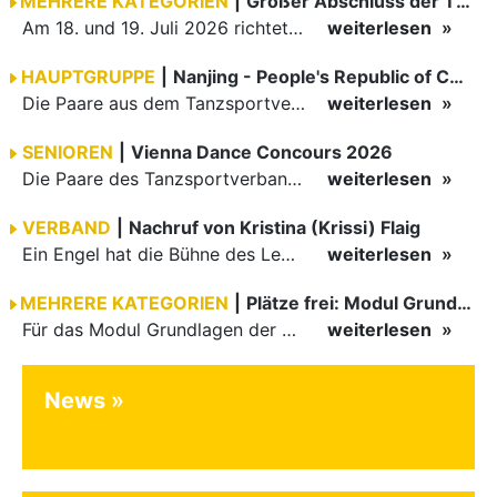
MEHRERE KATEGORIEN
|
Großer Abschluss der TBW-Trophy in Weinheim
Am 18. und 19. Juli 2026 richtete die Tanzsportabteilung (TSA) der TSG 1862 Weinheim das Abschlussturnier der diesjährigen TBW-Trophy-Serie aus. Zum traditionellen Saisonfinale kamen rund 400 Starts über…
weiterlesen
HAUPTGRUPPE
|
Nanjing - People's Republic of China
Die Paare aus dem Tanzsportverband Baden-Württemberg (TBW) haben beim hochklassig besetzten WDSF GrandSlam im chinesischen Nanjing wieder einmal auf internationalem Top-Niveau geglänzt. Das…
weiterlesen
SENIOREN
|
Vienna Dance Concours 2026
Die Paare des Tanzsportverbandes Baden-Württemberg (TBW) glänzten auf dem internationalen Parkett des Vienna Dance Concourse 2026 im Wiener Rathaus mit hervorragenden Platzierungen Ergebnisse unter: …
weiterlesen
VERBAND
|
Nachruf von Kristina (Krissi) Flaig
Ein Engel hat die Bühne des Lebens verlassen. Viel zu früh, plötzlich und für uns alle unfassbar, wurde unsere geliebte Kristina (Krissi) Flaig im Alter von 36 Jahren aus dem Leben gerissen. Das Tanzen…
weiterlesen
MEHRERE KATEGORIEN
|
Plätze frei: Modul Grundlagen
Für das Modul Grundlagen der Breitensportausbildung vom 10. bis 13. September an der Landessportschule Albstadt sind noch Plätze frei. Das Modul kann auch für den Lizenzerhalt (30 LE fachlich) genutzt…
weiterlesen
News