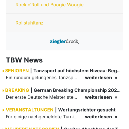
Rock'n'Roll und Boogie Woogie
Rollstuhltanz
TBW News
SENIOREN
|
Tanzsport auf höchstem Niveau: Begeisterung bei den Turnieren in…
Ein rundum gelungenes Tanzsport-Wochenende liegt hinter den Paaren und Organisatoren in Enzklösterle. Am 1. und 2. August 2026 verwandelte sich die Festhalle wieder in einen lebendigen Mittelpunkt des…
weiterlesen
BREAKING
|
German Breaking Championship 2026 in Hannover
Der erste Deutsche Meister steht fest B-Boy Roman siegt bei den Juniors
weiterlesen
VERANSTALTUNGEN
|
Wertungsrichter gesucht
Für einige nachgemeldete Turniere im 2 Halbjahr sucht der ZWE noch Wertungsrichter.
weiterlesen