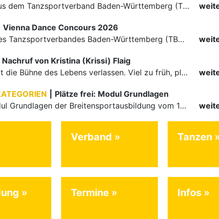
Die Paare aus dem Tanzsportverband Baden-Württemberg (TBW) haben beim hochklassig besetzten WDSF GrandSlam im chinesischen Nanjing wieder einmal auf internationalem Top-Niveau geglänzt. Das…
weit
|
Vienna Dance Concours 2026
Die Paare des Tanzsportverbandes Baden-Württemberg (TBW) glänzten auf dem internationalen Parkett des Vienna Dance Concourse 2026 im Wiener Rathaus mit hervorragenden Platzierungen Ergebnisse unter: …
weit
Nachruf von Kristina (Krissi) Flaig
Ein Engel hat die Bühne des Lebens verlassen. Viel zu früh, plötzlich und für uns alle unfassbar, wurde unsere geliebte Kristina (Krissi) Flaig im Alter von 36 Jahren aus dem Leben gerissen. Das Tanzen…
weit
KATEGORIEN
|
Plätze frei: Modul Grundlagen
Für das Modul Grundlagen der Breitensportausbildung vom 10. bis 13. September an der Landessportschule Albstadt sind noch Plätze frei. Das Modul kann auch für den Lizenzerhalt (30 LE fachlich) genutzt…
weit
Verband
Tanzen
dung
Termine
Infos