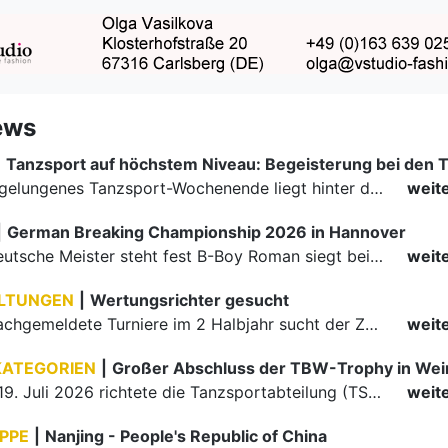
ews
|
Ein rundum gelungenes Tanzsport-Wochenende liegt hinter den Paaren und Organisatoren in Enzklösterle. Am 1. und 2. August 2026 verwandelte sich die Festhalle wieder in einen lebendigen Mittelpunkt des…
weit
|
German Breaking Championship 2026 in Hannover
Der erste Deutsche Meister steht fest B-Boy Roman siegt bei den Juniors
weit
LTUNGEN
|
Wertungsrichter gesucht
Für einige nachgemeldete Turniere im 2 Halbjahr sucht der ZWE noch Wertungsrichter.
weit
KATEGORIEN
|
Großer Abschluss der TBW-Trophy in We
Am 18. und 19. Juli 2026 richtete die Tanzsportabteilung (TSA) der TSG 1862 Weinheim das Abschlussturnier der diesjährigen TBW-Trophy-Serie aus. Zum traditionellen Saisonfinale kamen rund 400 Starts über…
weit
PPE
|
Nanjing - People's Republic of China