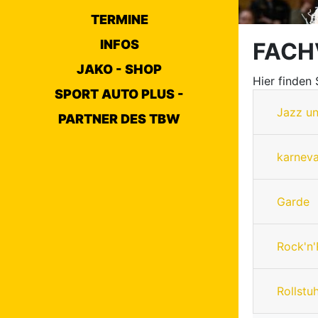
TERMINE
INFOS
FACH
JAKO - SHOP
Hier finden
SPORT AUTO PLUS -
Jazz u
PARTNER DES TBW
karneva
Garde
Rock'n'
Rollstu