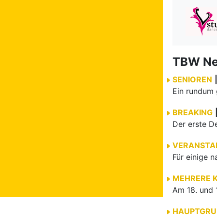
TBW N
SENIOREN
BREAKING
VERANSTA
MEHRERE 
HAUPTGRU