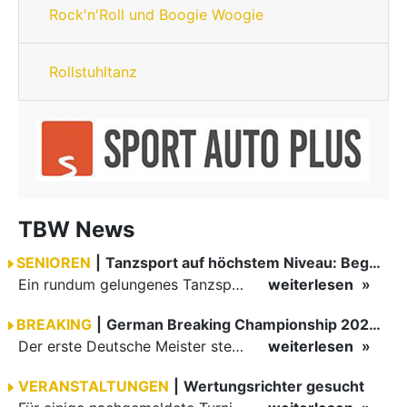
Rock'n'Roll und Boogie Woogie
Rollstuhltanz
TBW News
SENIOREN
|
Tanzsport auf höchstem Niveau: Begeisterung bei den Turnieren in…
Ein rundum gelungenes Tanzsport-Wochenende liegt hinter den Paaren und Organisatoren in Enzklösterle. Am 1. und 2. August 2026 verwandelte sich die Festhalle wieder in einen lebendigen Mittelpunkt des…
weiterlesen
BREAKING
|
German Breaking Championship 2026 in Hannover
Der erste Deutsche Meister steht fest B-Boy Roman siegt bei den Juniors
weiterlesen
VERANSTALTUNGEN
|
Wertungsrichter gesucht