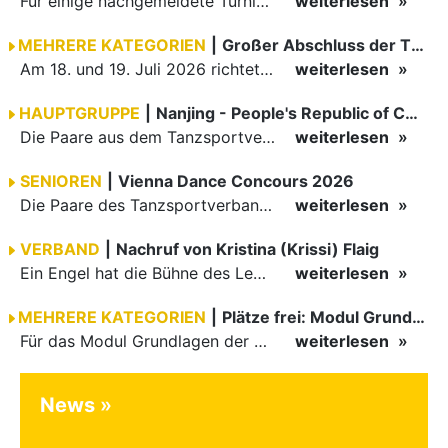
Für einige nachgemeldete Turniere im 2 Halbjahr sucht der ZWE noch Wertungsrichter.
weiterlesen
MEHRERE KATEGORIEN
|
Großer Abschluss der TBW-Trophy in Weinheim
Am 18. und 19. Juli 2026 richtete die Tanzsportabteilung (TSA) der TSG 1862 Weinheim das Abschlussturnier der diesjährigen TBW-Trophy-Serie aus. Zum traditionellen Saisonfinale kamen rund 400 Starts über…
weiterlesen
HAUPTGRUPPE
|
Nanjing - People's Republic of China
Die Paare aus dem Tanzsportverband Baden-Württemberg (TBW) haben beim hochklassig besetzten WDSF GrandSlam im chinesischen Nanjing wieder einmal auf internationalem Top-Niveau geglänzt. Das…
weiterlesen
SENIOREN
|
Vienna Dance Concours 2026
Die Paare des Tanzsportverbandes Baden-Württemberg (TBW) glänzten auf dem internationalen Parkett des Vienna Dance Concourse 2026 im Wiener Rathaus mit hervorragenden Platzierungen Ergebnisse unter: …
weiterlesen
VERBAND
|
Nachruf von Kristina (Krissi) Flaig
Ein Engel hat die Bühne des Lebens verlassen. Viel zu früh, plötzlich und für uns alle unfassbar, wurde unsere geliebte Kristina (Krissi) Flaig im Alter von 36 Jahren aus dem Leben gerissen. Das Tanzen…
weiterlesen
MEHRERE KATEGORIEN
|
Plätze frei: Modul Grundlagen
Für das Modul Grundlagen der Breitensportausbildung vom 10. bis 13. September an der Landessportschule Albstadt sind noch Plätze frei. Das Modul kann auch für den Lizenzerhalt (30 LE fachlich) genutzt…
weiterlesen
News