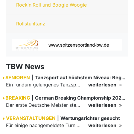
Rock'n'Roll und Boogie Woogie
Rollstuhltanz
TBW News
SENIOREN
|
Tanzsport auf höchstem Niveau: Begeisterung bei den Turnieren in…
Ein rundum gelungenes Tanzsport-Wochenende liegt hinter den Paaren und Organisatoren in Enzklösterle. Am 1. und 2. August 2026 verwandelte sich die Festhalle wieder in einen lebendigen Mittelpunkt des…
weiterlesen
BREAKING
|
German Breaking Championship 2026 in Hannover
Der erste Deutsche Meister steht fest B-Boy Roman siegt bei den Juniors
weiterlesen
VERANSTALTUNGEN
|
Wertungsrichter gesucht
Für einige nachgemeldete Turniere im 2 Halbjahr sucht der ZWE noch Wertungsrichter.
weiterlesen