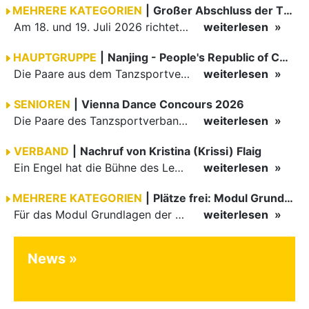
MEHRERE KATEGORIEN
|
Großer Abschluss der TBW-Trophy in Weinheim
Am 18. und 19. Juli 2026 richtete die Tanzsportabteilung (TSA) der TSG 1862 Weinheim das Abschlussturnier der diesjährigen TBW-Trophy-Serie aus. Zum traditionellen Saisonfinale kamen rund 400 Starts über…
weiterlesen
HAUPTGRUPPE
|
Nanjing - People's Republic of China
Die Paare aus dem Tanzsportverband Baden-Württemberg (TBW) haben beim hochklassig besetzten WDSF GrandSlam im chinesischen Nanjing wieder einmal auf internationalem Top-Niveau geglänzt. Das…
weiterlesen
SENIOREN
|
Vienna Dance Concours 2026
Die Paare des Tanzsportverbandes Baden-Württemberg (TBW) glänzten auf dem internationalen Parkett des Vienna Dance Concourse 2026 im Wiener Rathaus mit hervorragenden Platzierungen Ergebnisse unter: …
weiterlesen
VERBAND
|
Nachruf von Kristina (Krissi) Flaig
Ein Engel hat die Bühne des Lebens verlassen. Viel zu früh, plötzlich und für uns alle unfassbar, wurde unsere geliebte Kristina (Krissi) Flaig im Alter von 36 Jahren aus dem Leben gerissen. Das Tanzen…
weiterlesen
MEHRERE KATEGORIEN
|
Plätze frei: Modul Grundlagen
Für das Modul Grundlagen der Breitensportausbildung vom 10. bis 13. September an der Landessportschule Albstadt sind noch Plätze frei. Das Modul kann auch für den Lizenzerhalt (30 LE fachlich) genutzt…
weiterlesen
News