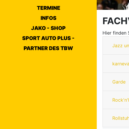
TERMINE
INFOS
FACH
JAKO - SHOP
Hier finden
SPORT AUTO PLUS -
Jazz u
PARTNER DES TBW
karneva
Garde
Rock'n'
Rollstu