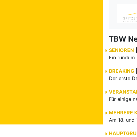
TBW N
SENIOREN
BREAKING
VERANSTA
MEHRERE 
HAUPTGRU