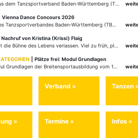
Die Paare aus dem Tanzsportverband Baden-Württemberg (TBW) haben beim hochklassig besetzten WDSF GrandSlam im chinesischen Nanjing wieder einmal auf internationalem Top-Niveau geglänzt. Das…
weit
|
Vienna Dance Concours 2026
Die Paare des Tanzsportverbandes Baden-Württemberg (TBW) glänzten auf dem internationalen Parkett des Vienna Dance Concourse 2026 im Wiener Rathaus mit hervorragenden Platzierungen Ergebnisse unter: …
weit
Nachruf von Kristina (Krissi) Flaig
Ein Engel hat die Bühne des Lebens verlassen. Viel zu früh, plötzlich und für uns alle unfassbar, wurde unsere geliebte Kristina (Krissi) Flaig im Alter von 36 Jahren aus dem Leben gerissen. Das Tanzen…
weit
KATEGORIEN
|
Plätze frei: Modul Grundlagen
Für das Modul Grundlagen der Breitensportausbildung vom 10. bis 13. September an der Landessportschule Albstadt sind noch Plätze frei. Das Modul kann auch für den Lizenzerhalt (30 LE fachlich) genutzt…
weit
Verband
Tanzen
dung
Termine
Infos