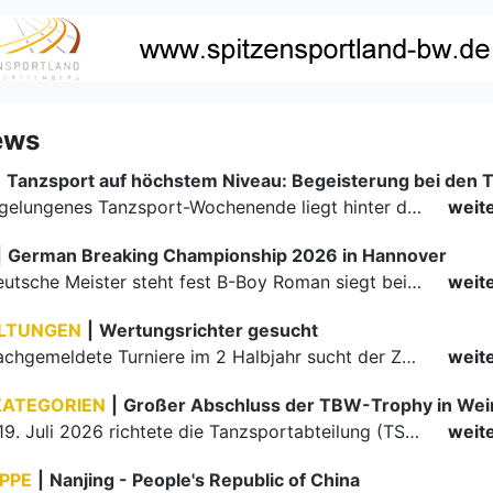
ews
|
Ein rundum gelungenes Tanzsport-Wochenende liegt hinter den Paaren und Organisatoren in Enzklösterle. Am 1. und 2. August 2026 verwandelte sich die Festhalle wieder in einen lebendigen Mittelpunkt des…
weit
|
German Breaking Championship 2026 in Hannover
Der erste Deutsche Meister steht fest B-Boy Roman siegt bei den Juniors
weit
LTUNGEN
|
Wertungsrichter gesucht
Für einige nachgemeldete Turniere im 2 Halbjahr sucht der ZWE noch Wertungsrichter.
weit
KATEGORIEN
|
Großer Abschluss der TBW-Trophy in We
Am 18. und 19. Juli 2026 richtete die Tanzsportabteilung (TSA) der TSG 1862 Weinheim das Abschlussturnier der diesjährigen TBW-Trophy-Serie aus. Zum traditionellen Saisonfinale kamen rund 400 Starts über…
weit
PPE
|
Nanjing - People's Republic of China