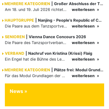
MEHRERE KATEGORIEN
|
Großer Abschluss der TBW-Trophy in Weinheim
Am 18. und 19. Juli 2026 richtete die Tanzsportabteilung (TSA) der TSG 1862 Weinheim das Abschlussturnier der diesjährigen TBW-Trophy-Serie aus. Zum traditionellen Saisonfinale kamen rund 400 Starts über…
weiterlesen
HAUPTGRUPPE
|
Nanjing - People's Republic of China
Die Paare aus dem Tanzsportverband Baden-Württemberg (TBW) haben beim hochklassig besetzten WDSF GrandSlam im chinesischen Nanjing wieder einmal auf internationalem Top-Niveau geglänzt. Das…
weiterlesen
SENIOREN
|
Vienna Dance Concours 2026
Die Paare des Tanzsportverbandes Baden-Württemberg (TBW) glänzten auf dem internationalen Parkett des Vienna Dance Concourse 2026 im Wiener Rathaus mit hervorragenden Platzierungen Ergebnisse unter: …
weiterlesen
VERBAND
|
Nachruf von Kristina (Krissi) Flaig
Ein Engel hat die Bühne des Lebens verlassen. Viel zu früh, plötzlich und für uns alle unfassbar, wurde unsere geliebte Kristina (Krissi) Flaig im Alter von 36 Jahren aus dem Leben gerissen. Das Tanzen…
weiterlesen
MEHRERE KATEGORIEN
|
Plätze frei: Modul Grundlagen
Für das Modul Grundlagen der Breitensportausbildung vom 10. bis 13. September an der Landessportschule Albstadt sind noch Plätze frei. Das Modul kann auch für den Lizenzerhalt (30 LE fachlich) genutzt…
weiterlesen
News