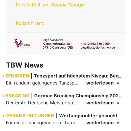
Rock'n'Roll und Boogie Woogie
Rollstuhltanz
TBW News
SENIOREN
|
Tanzsport auf höchstem Niveau: Begeisterung bei den Turnieren in…
Ein rundum gelungenes Tanzsport-Wochenende liegt hinter den Paaren und Organisatoren in Enzklösterle. Am 1. und 2. August 2026 verwandelte sich die Festhalle wieder in einen lebendigen Mittelpunkt des…
weiterlesen
BREAKING
|
German Breaking Championship 2026 in Hannover
Der erste Deutsche Meister steht fest B-Boy Roman siegt bei den Juniors
weiterlesen
VERANSTALTUNGEN
|
Wertungsrichter gesucht
Für einige nachgemeldete Turniere im 2 Halbjahr sucht der ZWE noch Wertungsrichter.
weiterlesen