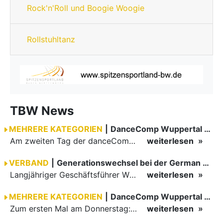
Rock'n'Roll und Boogie Woogie
Rollstuhltanz
TBW News
MEHRERE KATEGORIEN
|
DanceComp Wuppertal 2026
Am zweiten Tag der danceComp starteten die Turniere im großen Saal. Den Auftakt machte das größte Feld des Wochenendes: Im WDSF Open Senior III Standard gingen 141 Paare aufs Parkett.
weiterlesen
VERBAND
|
Generationswechsel bei der German Open Championships…
Langjähriger Geschäftsführer Wilfried Scheible übergibt Verantwortung an Stephen Harnisch und Bernd Roßnagel Stuttgart, den 30. Juni 2026.
weiterlesen
MEHRERE KATEGORIEN
|
DanceComp Wuppertal 2026
Zum ersten Mal am Donnerstag: erster Tag der danceComp
weiterlesen