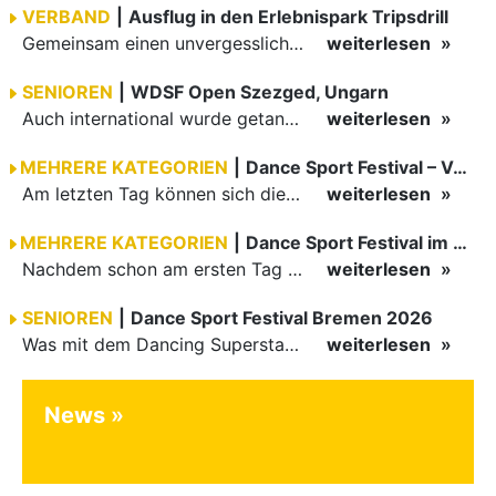
VERBAND
|
Ausflug in den Erlebnispark Tripsdrill
Gemeinsam einen unvergesslichen Tag erleben
weiterlesen
SENIOREN
|
WDSF Open Szezged, Ungarn
Auch international wurde getanzt in Ungarn am vergangenen Wochenende
weiterlesen
MEHRERE KATEGORIEN
|
Dance Sport Festival – Volles Haus
Am letzten Tag können sich die Besucher des Dance Sport Festivals erneut auf internationale Festivalatmosphäre freuen. Die knapp 1200 Aktiven vertreten mit Deutschland 43 Nationen. Mit Paaren aus 15…
weiterlesen
MEHRERE KATEGORIEN
|
Dance Sport Festival im WM-Fieber
Nachdem schon am ersten Tag zumindest im Hansesaal WM-Stimmung vom Feinsten herrschte, werden am Samstag nicht nur Tänzerinnen und Tänzer der Junioren die Stimmung ordentlich anheizen. Es erwartet alle -…
weiterlesen
SENIOREN
|
Dance Sport Festival Bremen 2026
Was mit dem Dancing Superstar Festival begann, ist inzwischen mit dem Dance Sport Festival Bremen zu einer festen Institution geworden. Zum fünften Mal treffen sich Paare, Funktionäre und Gäste zu diesem…
weiterlesen
News