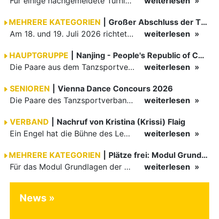
Für einige nachgemeldete Turniere im 2 Halbjahr sucht der ZWE noch Wertungsrichter.
weiterlesen
MEHRERE KATEGORIEN
|
Großer Abschluss der TBW-Trophy in Weinheim
Am 18. und 19. Juli 2026 richtete die Tanzsportabteilung (TSA) der TSG 1862 Weinheim das Abschlussturnier der diesjährigen TBW-Trophy-Serie aus. Zum traditionellen Saisonfinale kamen rund 400 Starts über…
weiterlesen
HAUPTGRUPPE
|
Nanjing - People's Republic of China
Die Paare aus dem Tanzsportverband Baden-Württemberg (TBW) haben beim hochklassig besetzten WDSF GrandSlam im chinesischen Nanjing wieder einmal auf internationalem Top-Niveau geglänzt. Das…
weiterlesen
SENIOREN
|
Vienna Dance Concours 2026
Die Paare des Tanzsportverbandes Baden-Württemberg (TBW) glänzten auf dem internationalen Parkett des Vienna Dance Concourse 2026 im Wiener Rathaus mit hervorragenden Platzierungen Ergebnisse unter: …
weiterlesen
VERBAND
|
Nachruf von Kristina (Krissi) Flaig
Ein Engel hat die Bühne des Lebens verlassen. Viel zu früh, plötzlich und für uns alle unfassbar, wurde unsere geliebte Kristina (Krissi) Flaig im Alter von 36 Jahren aus dem Leben gerissen. Das Tanzen…
weiterlesen
MEHRERE KATEGORIEN
|
Plätze frei: Modul Grundlagen
Für das Modul Grundlagen der Breitensportausbildung vom 10. bis 13. September an der Landessportschule Albstadt sind noch Plätze frei. Das Modul kann auch für den Lizenzerhalt (30 LE fachlich) genutzt…
weiterlesen
News