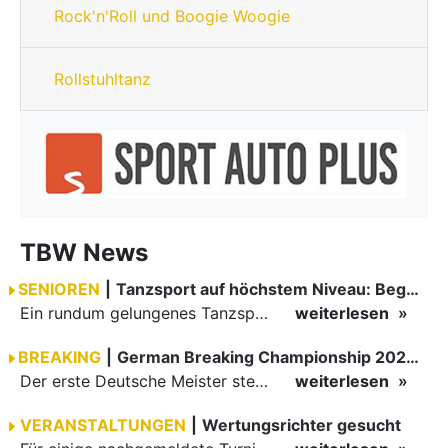
Rock'n'Roll und Boogie Woogie
Rollstuhltanz
TBW News
SENIOREN
|
Tanzsport auf höchstem Niveau: Begeisterung bei den Turnieren in…
Ein rundum gelungenes Tanzsport-Wochenende liegt hinter den Paaren und Organisatoren in Enzklösterle. Am 1. und 2. August 2026 verwandelte sich die Festhalle wieder in einen lebendigen Mittelpunkt des…
weiterlesen
BREAKING
|
German Breaking Championship 2026 in Hannover
Der erste Deutsche Meister steht fest B-Boy Roman siegt bei den Juniors
weiterlesen
VERANSTALTUNGEN
|
Wertungsrichter gesucht