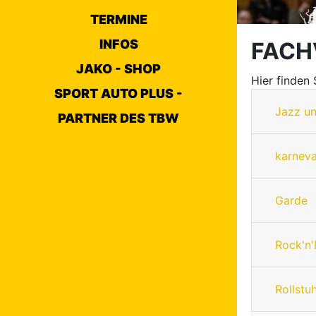
TERMINE
INFOS
FACH
JAKO - SHOP
Hier finden
SPORT AUTO PLUS -
Jazz u
PARTNER DES TBW
karneva
Garde
Rock'n'
Rollstu