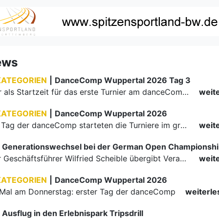
ews
KATEGORIEN
|
DanceComp Wuppertal 2026 Tag 3
Mit 9.00 Uhr als Startzeit für das erste Turnier am danceComp-Samstag war eine Teilnahme bei vielen Paaren einem sehr frühen Aufstehen verbunden. Ein motiviertes Team in der Turnierleitung sowie höchst…
weit
KATEGORIEN
|
DanceComp Wuppertal 2026
Am zweiten Tag der danceComp starteten die Turniere im großen Saal. Den Auftakt machte das größte Feld des Wochenendes: Im WDSF Open Senior III Standard gingen 141 Paare aufs Parkett.
weit
Generationswechsel bei der German Open Championsh
Langjähriger Geschäftsführer Wilfried Scheible übergibt Verantwortung an Stephen Harnisch und Bernd Roßnagel Stuttgart, den 30. Juni 2026.
weit
KATEGORIEN
|
DanceComp Wuppertal 2026
Mal am Donnerstag: erster Tag der danceComp
weiterl
Ausflug in den Erlebnispark Tripsdrill