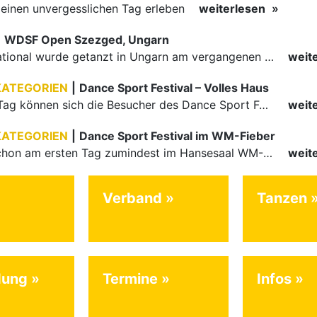
inen unvergesslichen Tag erleben
weiterlesen
|
WDSF Open Szezged, Ungarn
Auch international wurde getanzt in Ungarn am vergangenen Wochenende
weit
KATEGORIEN
|
Dance Sport Festival – Volles Haus
Am letzten Tag können sich die Besucher des Dance Sport Festivals erneut auf internationale Festivalatmosphäre freuen. Die knapp 1200 Aktiven vertreten mit Deutschland 43 Nationen. Mit Paaren aus 15…
weit
KATEGORIEN
|
Dance Sport Festival im WM-Fieber
Nachdem schon am ersten Tag zumindest im Hansesaal WM-Stimmung vom Feinsten herrschte, werden am Samstag nicht nur Tänzerinnen und Tänzer der Junioren die Stimmung ordentlich anheizen. Es erwartet alle -…
weit
Verband
Tanzen
dung
Termine
Infos