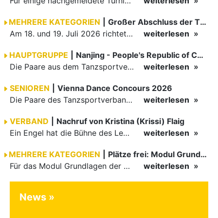
Für einige nachgemeldete Turniere im 2 Halbjahr sucht der ZWE noch Wertungsrichter.
weiterlesen
MEHRERE KATEGORIEN
|
Großer Abschluss der TBW-Trophy in Weinheim
Am 18. und 19. Juli 2026 richtete die Tanzsportabteilung (TSA) der TSG 1862 Weinheim das Abschlussturnier der diesjährigen TBW-Trophy-Serie aus. Zum traditionellen Saisonfinale kamen rund 400 Starts über…
weiterlesen
HAUPTGRUPPE
|
Nanjing - People's Republic of China
Die Paare aus dem Tanzsportverband Baden-Württemberg (TBW) haben beim hochklassig besetzten WDSF GrandSlam im chinesischen Nanjing wieder einmal auf internationalem Top-Niveau geglänzt. Das…
weiterlesen
SENIOREN
|
Vienna Dance Concours 2026
Die Paare des Tanzsportverbandes Baden-Württemberg (TBW) glänzten auf dem internationalen Parkett des Vienna Dance Concourse 2026 im Wiener Rathaus mit hervorragenden Platzierungen Ergebnisse unter: …
weiterlesen
VERBAND
|
Nachruf von Kristina (Krissi) Flaig
Ein Engel hat die Bühne des Lebens verlassen. Viel zu früh, plötzlich und für uns alle unfassbar, wurde unsere geliebte Kristina (Krissi) Flaig im Alter von 36 Jahren aus dem Leben gerissen. Das Tanzen…
weiterlesen
MEHRERE KATEGORIEN
|
Plätze frei: Modul Grundlagen
Für das Modul Grundlagen der Breitensportausbildung vom 10. bis 13. September an der Landessportschule Albstadt sind noch Plätze frei. Das Modul kann auch für den Lizenzerhalt (30 LE fachlich) genutzt…
weiterlesen
News