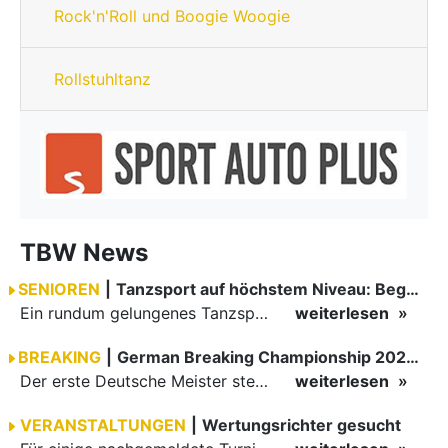
Rock'n'Roll und Boogie Woogie
Rollstuhltanz
TBW News
SENIOREN
|
Tanzsport auf höchstem Niveau: Begeisterung bei den Turnieren in…
Ein rundum gelungenes Tanzsport-Wochenende liegt hinter den Paaren und Organisatoren in Enzklösterle. Am 1. und 2. August 2026 verwandelte sich die Festhalle wieder in einen lebendigen Mittelpunkt des…
weiterlesen
BREAKING
|
German Breaking Championship 2026 in Hannover
Der erste Deutsche Meister steht fest B-Boy Roman siegt bei den Juniors
weiterlesen
VERANSTALTUNGEN
|
Wertungsrichter gesucht