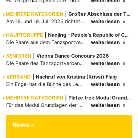
Für einige nachgemeldete Turniere im 2 Halbjahr sucht der ZWE noch Wertungsrichter.
weiterlesen
MEHRERE KATEGORIEN
|
Großer Abschluss der TBW-Trophy in Weinheim
Am 18. und 19. Juli 2026 richtete die Tanzsportabteilung (TSA) der TSG 1862 Weinheim das Abschlussturnier der diesjährigen TBW-Trophy-Serie aus. Zum traditionellen Saisonfinale kamen rund 400 Starts über…
weiterlesen
HAUPTGRUPPE
|
Nanjing - People's Republic of China
Die Paare aus dem Tanzsportverband Baden-Württemberg (TBW) haben beim hochklassig besetzten WDSF GrandSlam im chinesischen Nanjing wieder einmal auf internationalem Top-Niveau geglänzt. Das…
weiterlesen
SENIOREN
|
Vienna Dance Concours 2026
Die Paare des Tanzsportverbandes Baden-Württemberg (TBW) glänzten auf dem internationalen Parkett des Vienna Dance Concourse 2026 im Wiener Rathaus mit hervorragenden Platzierungen Ergebnisse unter: …
weiterlesen
VERBAND
|
Nachruf von Kristina (Krissi) Flaig
Ein Engel hat die Bühne des Lebens verlassen. Viel zu früh, plötzlich und für uns alle unfassbar, wurde unsere geliebte Kristina (Krissi) Flaig im Alter von 36 Jahren aus dem Leben gerissen. Das Tanzen…
weiterlesen
MEHRERE KATEGORIEN
|
Plätze frei: Modul Grundlagen
Für das Modul Grundlagen der Breitensportausbildung vom 10. bis 13. September an der Landessportschule Albstadt sind noch Plätze frei. Das Modul kann auch für den Lizenzerhalt (30 LE fachlich) genutzt…
weiterlesen
News