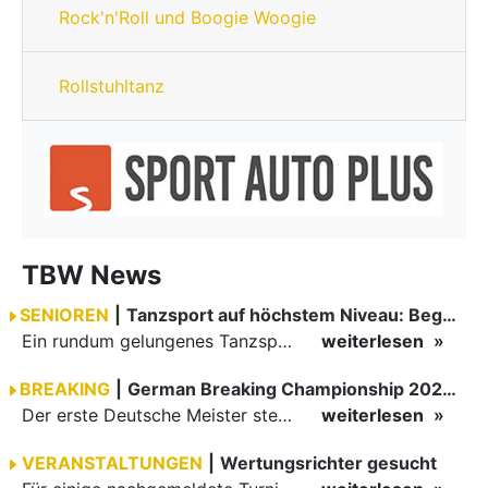
Rock'n'Roll und Boogie Woogie
Rollstuhltanz
TBW News
SENIOREN
|
Tanzsport auf höchstem Niveau: Begeisterung bei den Turnieren in…
Ein rundum gelungenes Tanzsport-Wochenende liegt hinter den Paaren und Organisatoren in Enzklösterle. Am 1. und 2. August 2026 verwandelte sich die Festhalle wieder in einen lebendigen Mittelpunkt des…
weiterlesen
BREAKING
|
German Breaking Championship 2026 in Hannover
Der erste Deutsche Meister steht fest B-Boy Roman siegt bei den Juniors
weiterlesen
VERANSTALTUNGEN
|
Wertungsrichter gesucht