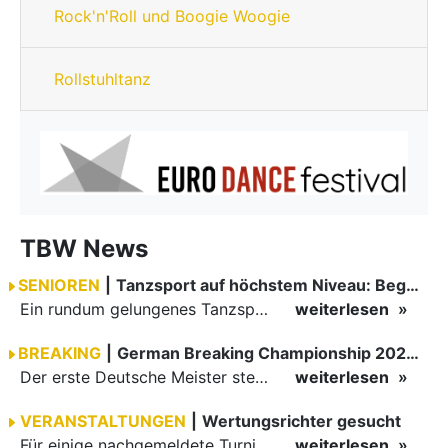
Rock'n'Roll und Boogie Woogie
Rollstuhltanz
TBW News
SENIOREN
|
Tanzsport auf höchstem Niveau: Begeisterung bei den Turnieren in…
Ein rundum gelungenes Tanzsport-Wochenende liegt hinter den Paaren und Organisatoren in Enzklösterle. Am 1. und 2. August 2026 verwandelte sich die Festhalle wieder in einen lebendigen Mittelpunkt des…
weiterlesen
BREAKING
|
German Breaking Championship 2026 in Hannover
Der erste Deutsche Meister steht fest B-Boy Roman siegt bei den Juniors
weiterlesen
VERANSTALTUNGEN
|
Wertungsrichter gesucht
Für einige nachgemeldete Turniere im 2 Halbjahr sucht der ZWE noch Wertungsrichter.
weiterlesen