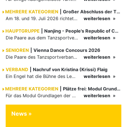
MEHRERE KATEGORIEN
|
Großer Abschluss der TBW-Trophy in Weinheim
Am 18. und 19. Juli 2026 richtete die Tanzsportabteilung (TSA) der TSG 1862 Weinheim das Abschlussturnier der diesjährigen TBW-Trophy-Serie aus. Zum traditionellen Saisonfinale kamen rund 400 Starts über…
weiterlesen
HAUPTGRUPPE
|
Nanjing - People's Republic of China
Die Paare aus dem Tanzsportverband Baden-Württemberg (TBW) haben beim hochklassig besetzten WDSF GrandSlam im chinesischen Nanjing wieder einmal auf internationalem Top-Niveau geglänzt. Das…
weiterlesen
SENIOREN
|
Vienna Dance Concours 2026
Die Paare des Tanzsportverbandes Baden-Württemberg (TBW) glänzten auf dem internationalen Parkett des Vienna Dance Concourse 2026 im Wiener Rathaus mit hervorragenden Platzierungen Ergebnisse unter: …
weiterlesen
VERBAND
|
Nachruf von Kristina (Krissi) Flaig
Ein Engel hat die Bühne des Lebens verlassen. Viel zu früh, plötzlich und für uns alle unfassbar, wurde unsere geliebte Kristina (Krissi) Flaig im Alter von 36 Jahren aus dem Leben gerissen. Das Tanzen…
weiterlesen
MEHRERE KATEGORIEN
|
Plätze frei: Modul Grundlagen
Für das Modul Grundlagen der Breitensportausbildung vom 10. bis 13. September an der Landessportschule Albstadt sind noch Plätze frei. Das Modul kann auch für den Lizenzerhalt (30 LE fachlich) genutzt…
weiterlesen
News