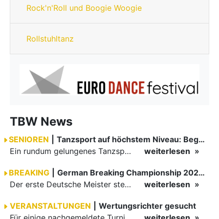
Rock'n'Roll und Boogie Woogie
Rollstuhltanz
TBW News
SENIOREN
|
Tanzsport auf höchstem Niveau: Begeisterung bei den Turnieren in…
Ein rundum gelungenes Tanzsport-Wochenende liegt hinter den Paaren und Organisatoren in Enzklösterle. Am 1. und 2. August 2026 verwandelte sich die Festhalle wieder in einen lebendigen Mittelpunkt des…
weiterlesen
BREAKING
|
German Breaking Championship 2026 in Hannover
Der erste Deutsche Meister steht fest B-Boy Roman siegt bei den Juniors
weiterlesen
VERANSTALTUNGEN
|
Wertungsrichter gesucht
Für einige nachgemeldete Turniere im 2 Halbjahr sucht der ZWE noch Wertungsrichter.
weiterlesen