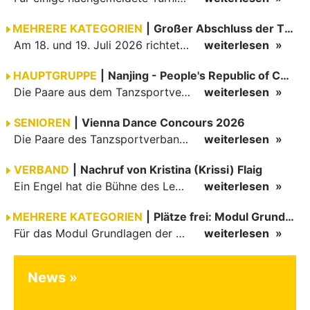
MEHRERE KATEGORIEN
|
Großer Abschluss der TBW-Trophy in Weinheim
Am 18. und 19. Juli 2026 richtete die Tanzsportabteilung (TSA) der TSG 1862 Weinheim das Abschlussturnier der diesjährigen TBW-Trophy-Serie aus. Zum traditionellen Saisonfinale kamen rund 400 Starts über…
weiterlesen
HAUPTGRUPPE
|
Nanjing - People's Republic of China
Die Paare aus dem Tanzsportverband Baden-Württemberg (TBW) haben beim hochklassig besetzten WDSF GrandSlam im chinesischen Nanjing wieder einmal auf internationalem Top-Niveau geglänzt. Das…
weiterlesen
SENIOREN
|
Vienna Dance Concours 2026
Die Paare des Tanzsportverbandes Baden-Württemberg (TBW) glänzten auf dem internationalen Parkett des Vienna Dance Concourse 2026 im Wiener Rathaus mit hervorragenden Platzierungen Ergebnisse unter: …
weiterlesen
VERBAND
|
Nachruf von Kristina (Krissi) Flaig
Ein Engel hat die Bühne des Lebens verlassen. Viel zu früh, plötzlich und für uns alle unfassbar, wurde unsere geliebte Kristina (Krissi) Flaig im Alter von 36 Jahren aus dem Leben gerissen. Das Tanzen…
weiterlesen
MEHRERE KATEGORIEN
|
Plätze frei: Modul Grundlagen
Für das Modul Grundlagen der Breitensportausbildung vom 10. bis 13. September an der Landessportschule Albstadt sind noch Plätze frei. Das Modul kann auch für den Lizenzerhalt (30 LE fachlich) genutzt…
weiterlesen
News