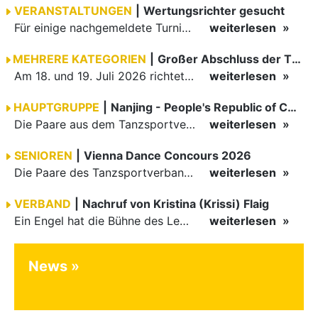
VERANSTALTUNGEN
|
Wertungsrichter gesucht
Für einige nachgemeldete Turniere im 2 Halbjahr sucht der ZWE noch Wertungsrichter.
weiterlesen
MEHRERE KATEGORIEN
|
Großer Abschluss der TBW-Trophy in Weinheim
Am 18. und 19. Juli 2026 richtete die Tanzsportabteilung (TSA) der TSG 1862 Weinheim das Abschlussturnier der diesjährigen TBW-Trophy-Serie aus. Zum traditionellen Saisonfinale kamen rund 400 Starts über…
weiterlesen
HAUPTGRUPPE
|
Nanjing - People's Republic of China
Die Paare aus dem Tanzsportverband Baden-Württemberg (TBW) haben beim hochklassig besetzten WDSF GrandSlam im chinesischen Nanjing wieder einmal auf internationalem Top-Niveau geglänzt. Das…
weiterlesen
SENIOREN
|
Vienna Dance Concours 2026
Die Paare des Tanzsportverbandes Baden-Württemberg (TBW) glänzten auf dem internationalen Parkett des Vienna Dance Concourse 2026 im Wiener Rathaus mit hervorragenden Platzierungen Ergebnisse unter: …
weiterlesen
VERBAND
|
Nachruf von Kristina (Krissi) Flaig
Ein Engel hat die Bühne des Lebens verlassen. Viel zu früh, plötzlich und für uns alle unfassbar, wurde unsere geliebte Kristina (Krissi) Flaig im Alter von 36 Jahren aus dem Leben gerissen. Das Tanzen…
weiterlesen
News