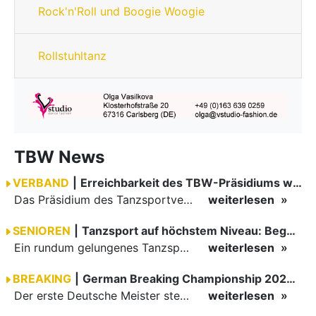
Rock'n'Roll und Boogie Woogie
Rollstuhltanz
TBW News
VERBAND
|
Erreichbarkeit des TBW-Präsidiums während der GOC 2026
Das Präsidium des Tanzsportverbandes Baden-Württemberg (TBW) ist in der Zeit vom 09.08.2026 bis einschließlich 16.08.2026 nicht erreichbar. Da alle Präsidiumsmitglieder vor Ort bei den German Open…
weiterlesen
SENIOREN
|
Tanzsport auf höchstem Niveau: Begeisterung bei den Turnieren in…
Ein rundum gelungenes Tanzsport-Wochenende liegt hinter den Paaren und Organisatoren in Enzklösterle. Am 1. und 2. August 2026 verwandelte sich die Festhalle wieder in einen lebendigen Mittelpunkt des…
weiterlesen
BREAKING
|
German Breaking Championship 2026 in Hannover
Der erste Deutsche Meister steht fest B-Boy Roman siegt bei den Juniors
weiterlesen