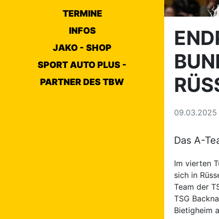
TERMINE
INFOS
ENDP
JAKO - SHOP
BUND
SPORT AUTO PLUS -
RÜS
PARTNER DES TBW
09.03.202
Das A-Tea
Im vierten T
sich in Rüs
Team der TS
TSG Backna
Bietigheim a