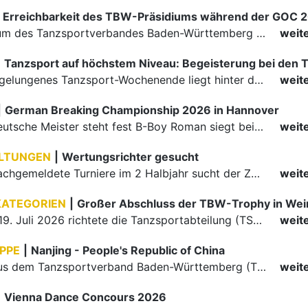
Erreichbarkeit des TBW-Präsidiums während der GOC 
Das Präsidium des Tanzsportverbandes Baden-Württemberg (TBW) ist in der Zeit vom 09.08.2026 bis einschließlich 16.08.2026 nicht erreichbar. Da alle Präsidiumsmitglieder vor Ort bei den German Open…
weit
|
Ein rundum gelungenes Tanzsport-Wochenende liegt hinter den Paaren und Organisatoren in Enzklösterle. Am 1. und 2. August 2026 verwandelte sich die Festhalle wieder in einen lebendigen Mittelpunkt des…
weit
|
German Breaking Championship 2026 in Hannover
Der erste Deutsche Meister steht fest B-Boy Roman siegt bei den Juniors
weit
LTUNGEN
|
Wertungsrichter gesucht
Für einige nachgemeldete Turniere im 2 Halbjahr sucht der ZWE noch Wertungsrichter.
weit
KATEGORIEN
|
Großer Abschluss der TBW-Trophy in We
Am 18. und 19. Juli 2026 richtete die Tanzsportabteilung (TSA) der TSG 1862 Weinheim das Abschlussturnier der diesjährigen TBW-Trophy-Serie aus. Zum traditionellen Saisonfinale kamen rund 400 Starts über…
weit
PPE
|
Nanjing - People's Republic of China
Die Paare aus dem Tanzsportverband Baden-Württemberg (TBW) haben beim hochklassig besetzten WDSF GrandSlam im chinesischen Nanjing wieder einmal auf internationalem Top-Niveau geglänzt. Das…
weit
|
Vienna Dance Concours 2026