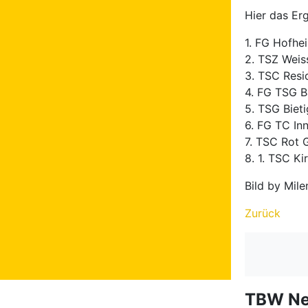
Hier das Erg
1. FG Hofhe
2. TSZ Weis
3. TSC Res
4. FG TSG 
5. TSG Biet
6. FG TC I
7. TSC Rot 
8. 1. TSC K
Bild by Mile
Zurück
TBW N