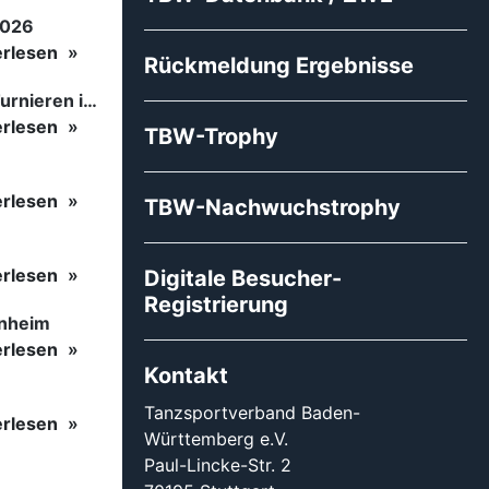
2026
erlesen
Rückmeldung Ergebnisse
Tanzsport auf höchstem Niveau: Begeisterung bei den Turnieren in…
erlesen
TBW-Trophy
erlesen
TBW-Nachwuchstrophy
erlesen
Digitale Besucher-
Registrierung
inheim
erlesen
Kontakt
Tanzsportverband Baden-
erlesen
Württemberg e.V.
Paul-Lincke-Str. 2