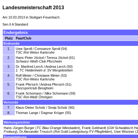
Landesmeisterschaft 2013
Am 10.03.2013 in Stuttgart-Feuerbach.
Sen.II A Standard
Endergebnis
Platz
Paar/Club
Endrunde
1.
Uwe Sproll / Constanze Sproll (54)
TSC Rot-Weiss Karlsruhe
2.
Hans-Peter Jöckel / Teresa Jöckel (61)
Schwarz-Weiß-Club Pforzheim
3.
Dr. Manfred Lerch / Andrea Lerch (50)
1. TC Heidenheim d. SV Mergelstetten
4.
Rolf Minter / Christiane Minter (53)
TSC Rot-Weiss Karlsruhe
5.
Frank Pfersich / Andrea Pfersich (51)
Tanzsportclub Besigheim
6.
Frank Schomann / Silke Schomann (59)
TSC Rot-Weiß Öhringen
Vorrunde
7.
Klaus-Dieter Scholz / Sonja Scholz (60)
8.
Thomas Lange / Dagmar Krüger (55)
Wertungsrichter
Hans-Jürgen Burger (
TC Blau-Orange Wiesbaden
), Frank Gebhardt (
GW Schwäbisch Hal
Freiburg
), Dr.Alexander Treusch (
Rot Gold Ludwigsburg iTV Pflugfelden
), Uwe Wüstner (
Turnierleitung