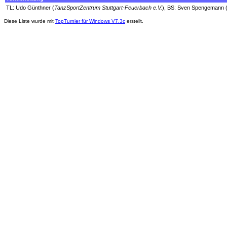
TL: Udo Günthner (
TanzSportZentrum Stuttgart-Feuerbach e.V.
), BS: Sven Spengemann 
Diese Liste wurde mit
TopTurnier für Windows V7.3c
erstellt.