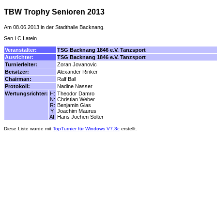
TBW Trophy Senioren 2013
Am 08.06.2013 in der Stadthalle Backnang.
Sen.I C Latein
Veranstalter:
TSG Backnang 1846 e.V. Tanzsport
Ausrichter:
TSG Backnang 1846 e.V. Tanzsport
Turnierleiter:
Zoran Jovanovic
Beisitzer:
Alexander Rinker
Chairman:
Ralf Ball
Protokoll:
Nadine Nasser
Wertungsrichter:
H:
Theodor Damro
N:
Christian Weber
R:
Benjamin Glas
Y:
Joachim Maurus
AI:
Hans Jochen Sölter
Diese Liste wurde mit
TopTurnier für Windows V7.3c
erstellt.