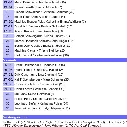
13.-14.
Mario Kalmbach / Nicole Schmidt (15)
13.-14.
Nicolas Warth / Emelie Merkel (37)
15.
Florian Schweitzer / Christine Schuster (32)
16.
Mirek Icker / Ann-Kathrin Raupp (14)
17.-19.
Matthias Bissels / Lisa Katharina Emma Wallitzer (3)
17.-19.
Dominik Hümmer / Patricia Golombek (13)
17.-19.
Adrian Kraus / Lena Stanschus (18)
20.
Fabian Schweigardt / Milena Dahlen (31)
21.
Marcel Hoffmann / Annika Scheuringer (12)
22.
Bernd Uwe Krauss / Elena Shabalina (19)
23.
Matthias Kreissl / Tiffany Heinkel (20)
24.
Heiko Schütt / Katharina Faulhaber (30)
Vorrunde
25.-26.
Frank Dölitzscher / Elisabeth Gut (5)
25.-26.
Diemo Rohde / Rebekka Haider (25)
27.-28.
Dirk Gastmann / Lisa Ciecinski (10)
27.-28.
Kai Tröbensberger / Mara Schuster (35)
29.-30.
Carsten Scholz / Christina Obst (28)
29.-30.
Dennis Starz / Vanessa Lehnart (33)
31.
Mu Gan / Selina Helmbold (8)
32.
Philipp Beer / Kristina Karolin Kranz (2)
33.
Leonhard Stefan / Katharina Polzin (34)
34.
Julian Großmann / Evelyn Majewski (11)
Wertungsrichter
Kathie Krick (
TC Blau-Gold St. Ingbert
), Uwe Bauder (
TSC Kurpfalz Brühl
), Fikret Bilge (
TS
(
TSC Villingen-Schwennigen
), Uwe Wüstner (
1. TC Rot-Gold Bayreuth
)