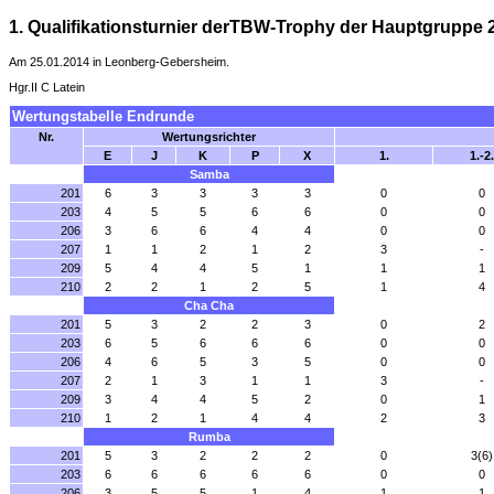
1. Qualifikationsturnier derTBW-Trophy der Hauptgruppe 
Am 25.01.2014 in Leonberg-Gebersheim.
Hgr.II C Latein
Wertungstabelle Endrunde
Nr.
Wertungsrichter
E
J
K
P
X
1.
1.-2.
Samba
201
6
3
3
3
3
0
0
203
4
5
5
6
6
0
0
206
3
6
6
4
4
0
0
207
1
1
2
1
2
3
-
209
5
4
4
5
1
1
1
210
2
2
1
2
5
1
4
Cha Cha
201
5
3
2
2
3
0
2
203
6
5
6
6
6
0
0
206
4
6
5
3
5
0
0
207
2
1
3
1
1
3
-
209
3
4
4
5
2
0
1
210
1
2
1
4
4
2
3
Rumba
201
5
3
2
2
2
0
3(6)
203
6
6
6
6
6
0
0
206
3
5
5
1
4
1
1