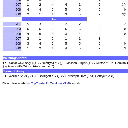
207
1
2
4
4
1
2
3(4)
209
4
4
3
5
3
0
0
210
2
1
1
3
5
2
3(4)
Jive
201
5
3
5
2
2
0
2
203
6
6
6
6
6
0
0
206
4
5
4
3
4
0
0
207
2
1
2
1
1
3
-
209
3
4
3
5
3
0
0
210
1
2
1
4
5
2
3
Wertungsrichter
E: Jasmin Cavusoglu (
TSC Höfingen e.V.
), J: Melissa Finger (
TSC Calw e.V.
), K: Dominik F
(
Schwarz-Weiß-Club Pforzheim e.V.
)
Turnierleitung
TL: Werner Stucky (
TSC Höfingen e.V.
), BS: Christoph Dörr (
TSC Höfingen e.V.
)
Diese Liste wurde mit
TopTurnier für Windows V7.4b
erstellt.