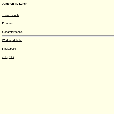
Junioren I D Latein
Turnierbericht
Ergebnis
Gesamtergebnis
Wertungstabelle
Finaltabelle
Zurï¿½ck