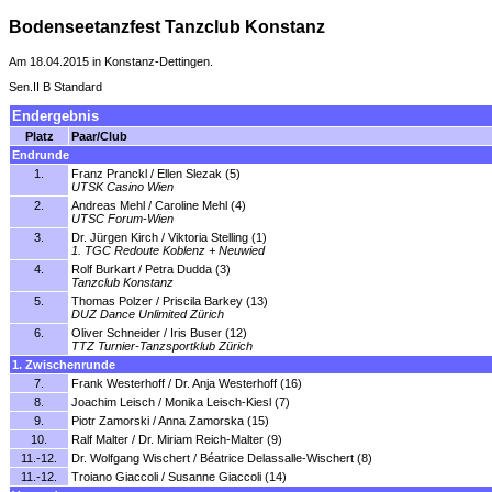
Bodenseetanzfest Tanzclub Konstanz
Am 18.04.2015 in Konstanz-Dettingen.
Sen.II B Standard
Endergebnis
Platz
Paar/Club
Endrunde
1.
Franz Pranckl / Ellen Slezak (5)
UTSK Casino Wien
2.
Andreas Mehl / Caroline Mehl (4)
UTSC Forum-Wien
3.
Dr. Jürgen Kirch / Viktoria Stelling (1)
1. TGC Redoute Koblenz + Neuwied
4.
Rolf Burkart / Petra Dudda (3)
Tanzclub Konstanz
5.
Thomas Polzer / Priscila Barkey (13)
DUZ Dance Unlimited Zürich
6.
Oliver Schneider / Iris Buser (12)
TTZ Turnier-Tanzsportklub Zürich
1. Zwischenrunde
7.
Frank Westerhoff / Dr. Anja Westerhoff (16)
8.
Joachim Leisch / Monika Leisch-Kiesl (7)
9.
Piotr Zamorski / Anna Zamorska (15)
10.
Ralf Malter / Dr. Miriam Reich-Malter (9)
11.-12.
Dr. Wolfgang Wischert / Béatrice Delassalle-Wischert (8)
11.-12.
Troiano Giaccoli / Susanne Giaccoli (14)