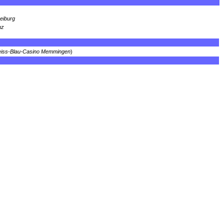
eiburg
nz
iss-Blau-Casino Memmingen
)