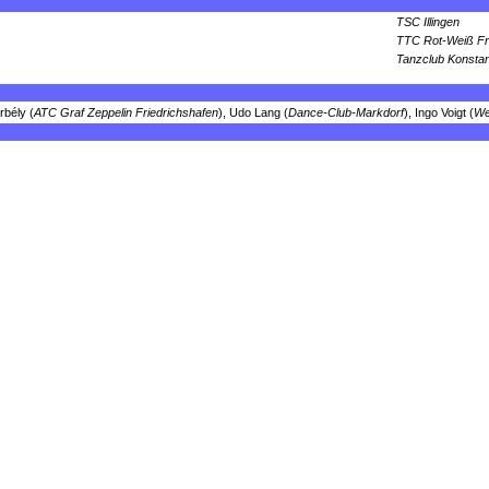
TSC Illingen
TTC Rot-Weiß Fr
Tanzclub Konsta
rbély (
ATC Graf Zeppelin Friedrichshafen
), Udo Lang (
Dance-Club-Markdorf
), Ingo Voigt (
We