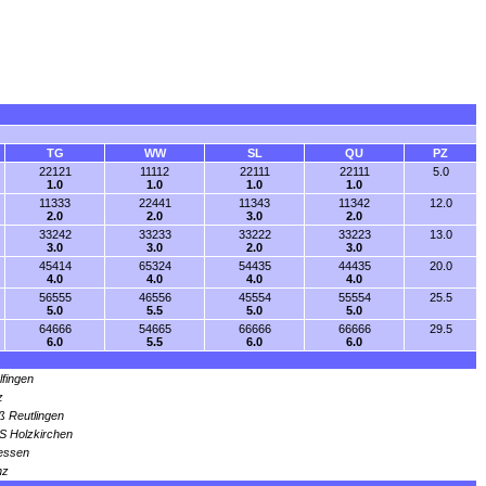
TG
WW
SL
QU
PZ
22121
11112
22111
22111
5.0
1.0
1.0
1.0
1.0
11333
22441
11343
11342
12.0
2.0
2.0
3.0
2.0
33242
33233
33222
33223
13.0
3.0
3.0
2.0
3.0
45414
65324
54435
44435
20.0
4.0
4.0
4.0
4.0
56555
46556
45554
55554
25.5
5.0
5.5
5.0
5.0
64666
54665
66666
66666
29.5
6.0
5.5
6.0
6.0
lfingen
z
 Reutlingen
S Holzkirchen
 essen
nz