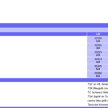
LW
12152
1.0
31531
3.0
23223
2.0
44414
4.0
65345
5.0
56666
6.0
TSC im VfL Sinde
TSK Blaugelb Lin
TC Schwarz-Weiß
TSA Saphir im Tu
casino blau-gelb
Tanzclub Konsta