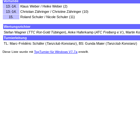
Vorrunde
13.-14.
Klaus Weber / Heike Weber (2)
13.-14.
Christian Zähringer / Christine Zähringer (10)
15.
Roland Schuler / Nicole Schuler (11)
Wertungsrichter
Stefan Wagner (
TTC Rot-Gold Tübingen
), Anke Haferkamp (
ATC Freiberg e.V.
), Martin Ko
Turnierleitung
TL: Marc-Frédéric Schäfer (
Tanzclub Konstanz
), BS: Gunda Maier (
Tanzclub Konstanz
)
Diese Liste wurde mit
TopTurnier für Windows V7.7a
erstellt.