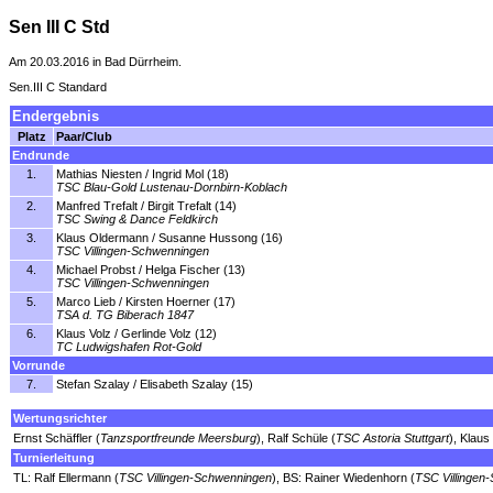
Sen III C Std
Am 20.03.2016 in Bad Dürrheim.
Sen.III C Standard
Endergebnis
Platz
Paar/Club
Endrunde
1.
Mathias Niesten / Ingrid Mol (18)
TSC Blau-Gold Lustenau-Dornbirn-Koblach
2.
Manfred Trefalt / Birgit Trefalt (14)
TSC Swing & Dance Feldkirch
3.
Klaus Oldermann / Susanne Hussong (16)
TSC Villingen-Schwenningen
4.
Michael Probst / Helga Fischer (13)
TSC Villingen-Schwenningen
5.
Marco Lieb / Kirsten Hoerner (17)
TSA d. TG Biberach 1847
6.
Klaus Volz / Gerlinde Volz (12)
TC Ludwigshafen Rot-Gold
Vorrunde
7.
Stefan Szalay / Elisabeth Szalay (15)
Wertungsrichter
Ernst Schäffler (
Tanzsportfreunde Meersburg
), Ralf Schüle (
TSC Astoria Stuttgart
), Klaus
Turnierleitung
TL: Ralf Ellermann (
TSC Villingen-Schwenningen
), BS: Rainer Wiedenhorn (
TSC Villingen