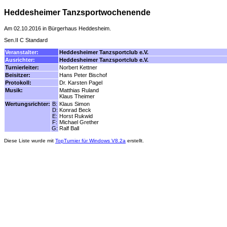
Heddesheimer Tanzsportwochenende
Am 02.10.2016 in Bürgerhaus Heddesheim.
Sen.II C Standard
Veranstalter:
Heddesheimer Tanzsportclub e.V.
Ausrichter:
Heddesheimer Tanzsportclub e.V.
Turnierleiter:
Norbert Kettner
Beisitzer:
Hans Peter Bischof
Protokoll:
Dr. Karsten Pagel
Musik:
Matthias Ruland
Klaus Theimer
Wertungsrichter:
B:
Klaus Simon
D:
Konrad Beck
E:
Horst Rukwid
F:
Michael Grether
G:
Ralf Ball
Diese Liste wurde mit
TopTurnier für Windows V8.2a
erstellt.