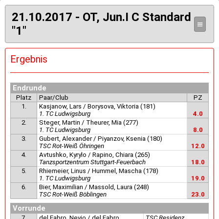
21.10.2017 - OT, Jun.I C Standard
≡
"1"
Ergebnis
Endrunde
Platz
Paar/Club
PZ
1.
Kasjanow, Lars / Borysova, Viktoria (181)
1. TC Ludwigsburg
4.0
2.
Steger, Martin / Theurer, Mia (277)
1. TC Ludwigsburg
8.0
3.
Gubert, Alexander / Piyanzov, Ksenia (180)
TSC Rot-Weiß Öhringen
12.0
4.
Avtushko, Kyrylo / Rapino, Chiara (265)
Tanzsportzentrum Stuttgart-Feuerbach
18.0
5.
Rhiemeier, Linus / Hummel, Mascha (178)
1. TC Ludwigsburg
19.0
6.
Bier, Maximilian / Massold, Laura (248)
TSC Rot-Weiß Böblingen
23.0
Vorrunde
7.
del Fabro, Nevio / del Fabro,
TSC Residenz