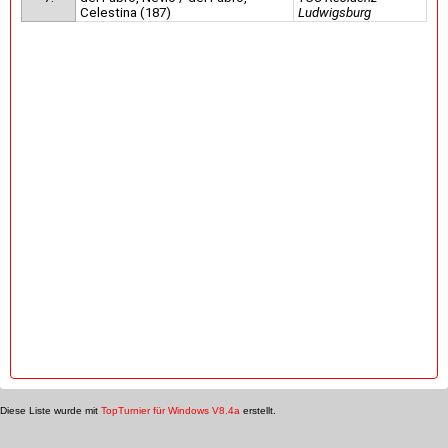
Celestina (187)
Ludwigsburg
Diese Liste wurde mit
TopTurnier für Windows V8.4a
erstellt.