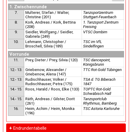
1. Zwischenrunde
7.
Multerer, Stefan / Walter,
Tanzsportzentrum
Christine (201)
Stuttgart-Feuerbach
8.
Kork, Andreas / Kork, Bettina
1. Tanzsport Zentrum
(208)
Freising
9.
Seidler, Wolfgang / Seidler,
VTSC Dornbirn
Gabriela (249)
10.
Lehmann, Christopher /
TSC im VfL
Broschell, Silvia (189)
Sindelfingen
Vorrunde
11.
Prey, Dieter / Prey, Silvia (120)
TSC dancepoint,
Königsbrunn
12.- 13.
Griebenow, Alexander /
TTC Rot-Gold Tübingen
Griebenow, Alena (147)
12.- 13.
Rudischhauser, Volker /
TSA d. TG Biberach
Rudischhauser, Petra (175)
1847
14.- 15.
Roos, Harald / Roos, Elke (133)
TOPTC Rot-Gold
Schwäbisch Hall
14.- 15.
Räth, Andreas / Gilster, Dorit
Tanzsportclub
(261)
Rhythmus, Bamberg
16.
Heim, Achim / Heim, Monika
TSC Astoria Karlsruhe
(196)
+
Endrundentabelle