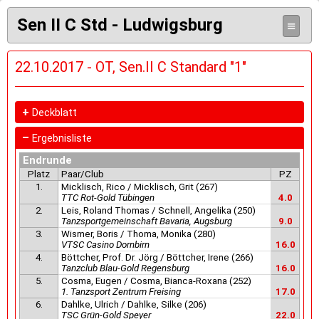
Sen II C Std - Ludwigsburg
≡
22.10.2017 - OT, Sen.II C Standard "1"
+
Deckblatt
–
Ergebnisliste
Endrunde
Platz
Paar/Club
PZ
1.
Micklisch, Rico / Micklisch, Grit (267)
TTC Rot-Gold Tübingen
4.0
2.
Leis, Roland Thomas / Schnell, Angelika (250)
Tanzsportgemeinschaft Bavaria, Augsburg
9.0
3.
Wismer, Boris / Thoma, Monika (280)
VTSC Casino Dornbirn
16.0
4.
Böttcher, Prof. Dr. Jörg / Böttcher, Irene (266)
Tanzclub Blau-Gold Regensburg
16.0
5.
Cosma, Eugen / Cosma, Bianca-Roxana (252)
1. Tanzsport Zentrum Freising
17.0
6.
Dahlke, Ulrich / Dahlke, Silke (206)
TSC Grün-Gold Speyer
22.0