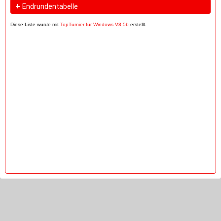
+
Endrundentabelle
Diese Liste wurde mit
TopTurnier für Windows V8.5b
erstellt.