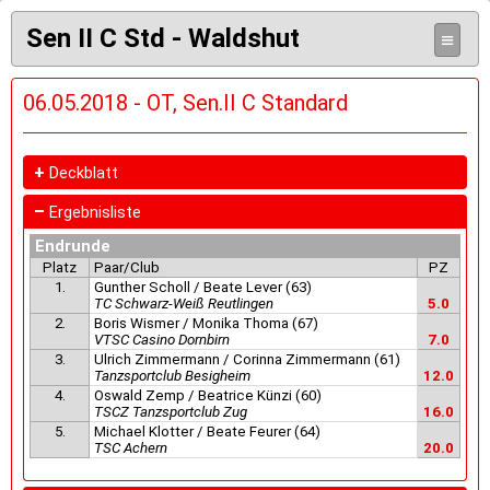
Sen II C Std - Waldshut
≡
06.05.2018 - OT, Sen.II C Standard
+
Deckblatt
–
Ergebnisliste
Endrunde
Platz
Paar/Club
PZ
1.
Gunther Scholl / Beate Lever (63)
TC Schwarz-Weiß Reutlingen
5.0
2.
Boris Wismer / Monika Thoma (67)
VTSC Casino Dornbirn
7.0
3.
Ulrich Zimmermann / Corinna Zimmermann (61)
Tanzsportclub Besigheim
12.0
4.
Oswald Zemp / Beatrice Künzi (60)
TSCZ Tanzsportclub Zug
16.0
5.
Michael Klotter / Beate Feurer (64)
TSC Achern
20.0