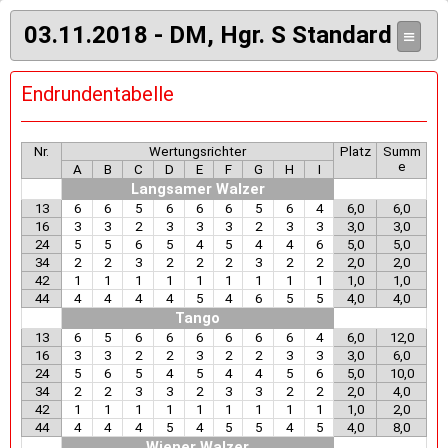
03.11.2018 - DM, Hgr. S Standard
≡
Endrundentabelle
Nr.
Wertungsrichter
Platz
Summ
e
A
B
C
D
E
F
G
H
I
Langsamer Walzer
13
6
6
5
6
6
6
5
6
4
6,0
6,0
16
3
3
2
3
3
3
2
3
3
3,0
3,0
24
5
5
6
5
4
5
4
4
6
5,0
5,0
34
2
2
3
2
2
2
3
2
2
2,0
2,0
42
1
1
1
1
1
1
1
1
1
1,0
1,0
44
4
4
4
4
5
4
6
5
5
4,0
4,0
Tango
13
6
5
6
6
6
6
6
6
4
6,0
12,0
16
3
3
2
2
3
2
2
3
3
3,0
6,0
24
5
6
5
4
5
4
4
5
6
5,0
10,0
34
2
2
3
3
2
3
3
2
2
2,0
4,0
42
1
1
1
1
1
1
1
1
1
1,0
2,0
44
4
4
4
5
4
5
5
4
5
4,0
8,0
Wiener Walzer