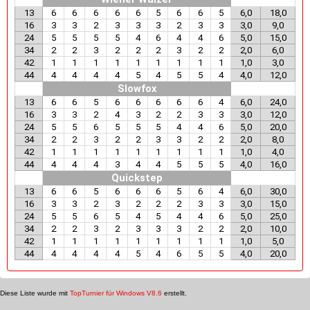
13
6
6
6
6
6
5
6
6
5
6,0
18,0
16
3
3
2
3
3
3
2
3
3
3,0
9,0
24
5
5
5
5
4
6
4
4
6
5,0
15,0
34
2
2
3
2
2
2
3
2
2
2,0
6,0
42
1
1
1
1
1
1
1
1
1
1,0
3,0
44
4
4
4
4
5
4
5
5
4
4,0
12,0
Slowfox
13
6
6
5
6
6
6
6
6
4
6,0
24,0
16
3
3
2
4
3
2
2
3
3
3,0
12,0
24
5
5
6
5
5
5
4
4
6
5,0
20,0
34
2
2
3
2
2
3
3
2
2
2,0
8,0
42
1
1
1
1
1
1
1
1
1
1,0
4,0
44
4
4
4
3
4
4
5
5
5
4,0
16,0
Quickstep
13
6
6
5
6
6
6
5
6
4
6,0
30,0
16
3
3
2
3
2
2
2
3
3
3,0
15,0
24
5
5
6
5
4
5
4
4
6
5,0
25,0
34
2
2
3
2
3
3
3
2
2
2,0
10,0
42
1
1
1
1
1
1
1
1
1
1,0
5,0
44
4
4
4
4
5
4
6
5
5
4,0
20,0
Diese Liste wurde mit
TopTurnier für Windows V8.6
erstellt.