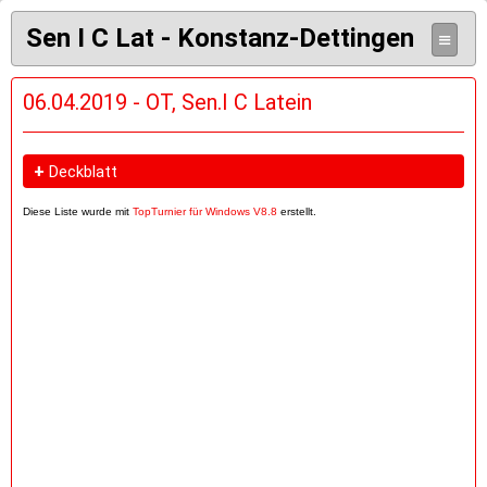
Sen I C Lat - Konstanz-Dettingen
≡
06.04.2019 - OT, Sen.I C Latein
+
Deckblatt
Diese Liste wurde mit
TopTurnier für Windows V8.8
erstellt.